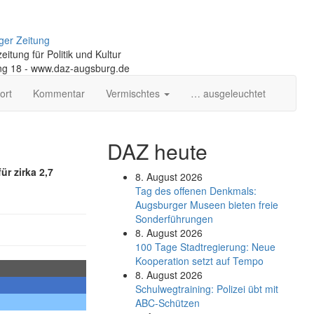
ger Zeitung
itung für Politik und Kultur
ng 18 - www.daz-augsburg.de
ort
Kommentar
Vermischtes
… ausgeleuchtet
DAZ heute
ür zirka 2,7
8. August 2026
Tag des offenen Denkmals:
Augsburger Museen bieten freie
Sonderführungen
8. August 2026
100 Tage Stadtregierung: Neue
Kooperation setzt auf Tempo
8. August 2026
Schul­weg­trai­ning: Poli­zei übt mit
ABC-Schüt­zen