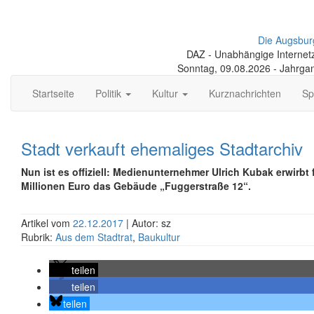
Die Augsbur
DAZ - Unabhängige Internetze
Sonntag, 09.08.2026 - Jahrga
Startseite
Politik
Kultur
Kurznachrichten
Sp
Stadt verkauft ehemaliges Stadtarchiv
Nun ist es offiziell: Medienunternehmer Ulrich Kubak erwirbt f
Millionen Euro das Gebäude „Fuggerstraße 12“.
Artikel vom
22.12.2017
| Autor: sz
Rubrik:
Aus dem Stadtrat
,
Baukultur
teilen
teilen
teilen