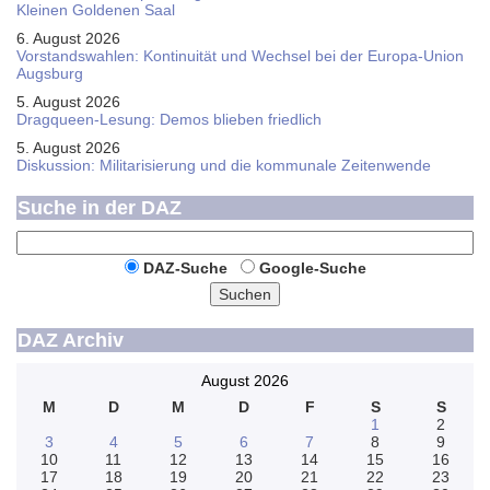
Kleinen Goldenen Saal
6. August 2026
Vorstandswahlen: Kontinuität und Wechsel bei der Europa-Union
Augsburg
5. August 2026
Dragqueen-Lesung: Demos blieben friedlich
5. August 2026
Diskussion: Mi­li­ta­ri­sie­rung und die kommunale Zeitenwende
Suche in der DAZ
DAZ-Suche
Google-Suche
Suchen
DAZ Archiv
August 2026
M
D
M
D
F
S
S
1
2
3
4
5
6
7
8
9
10
11
12
13
14
15
16
17
18
19
20
21
22
23