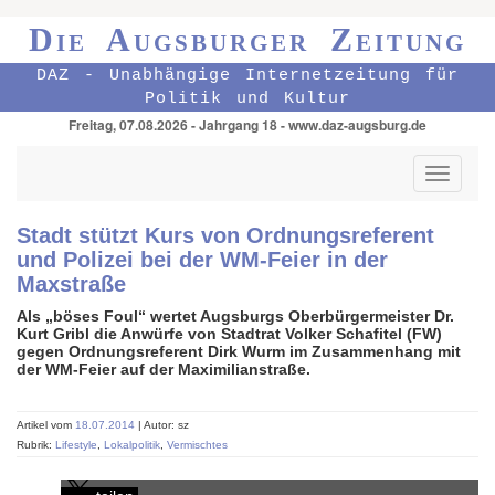
Die Augsburger Zeitung
DAZ - Unabhängige Internetzeitung für
Politik und Kultur
Freitag, 07.08.2026 - Jahrgang 18 - www.daz-augsburg.de
Toggle
navigati
Stadt stützt Kurs von Ordnungsreferent
und Polizei bei der WM-Feier in der
Maxstraße
Als „böses Foul“ wertet Augsburgs Oberbürgermeister Dr.
Kurt Gribl die Anwürfe von Stadtrat Volker Schafitel (FW)
gegen Ordnungsreferent Dirk Wurm im Zusammenhang mit
der WM-Feier auf der Maximilianstraße.
Artikel vom
18.07.2014
| Autor: sz
Rubrik:
Lifestyle
,
Lokalpolitik
,
Vermischtes