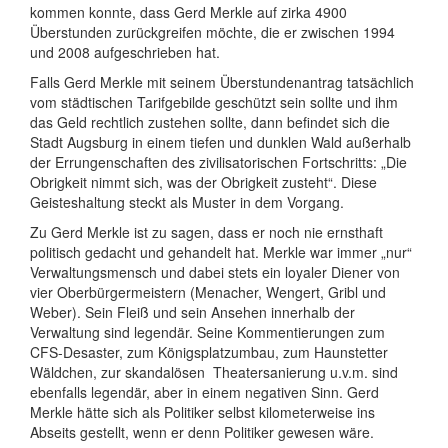
kommen konnte, dass Gerd Merkle auf zirka 4900
Überstunden zurückgreifen möchte, die er zwischen 1994
und 2008 aufgeschrieben hat.
Falls Gerd Merkle mit seinem Überstundenantrag tatsächlich
vom städtischen Tarifgebilde geschützt sein sollte und ihm
das Geld rechtlich zustehen sollte, dann befindet sich die
Stadt Augsburg in einem tiefen und dunklen Wald außerhalb
der Errungenschaften des zivilisatorischen Fortschritts: „Die
Obrigkeit nimmt sich, was der Obrigkeit zusteht“. Diese
Geisteshaltung steckt als Muster in dem Vorgang.
Zu Gerd Merkle ist zu sagen, dass er noch nie ernsthaft
politisch gedacht und gehandelt hat. Merkle war immer „nur“
Verwaltungsmensch und dabei stets ein loyaler Diener von
vier Oberbürgermeistern (Menacher, Wengert, Gribl und
Weber). Sein Fleiß und sein Ansehen innerhalb der
Verwaltung sind legendär. Seine Kommentierungen zum
CFS-Desaster, zum Königsplatzumbau, zum Haunstetter
Wäldchen, zur skandalösen Theatersanierung u.v.m. sind
ebenfalls legendär, aber in einem negativen Sinn. Gerd
Merkle hätte sich als Politiker selbst kilometerweise ins
Abseits gestellt, wenn er denn Politiker gewesen wäre.