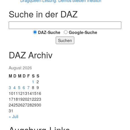
Dragqueen-Lesung: Demos blieben friedlich
Suche in der DAZ
DAZ-Suche
Google-Suche
Suchen
DAZ Archiv
August 2026
M
D
M
D
F
S
S
1
2
3
4
5
6
7
8
9
10
11
12
13
14
15
16
17
18
19
20
21
22
23
24
25
26
27
28
29
30
31
« Juli
Augsburg-Links