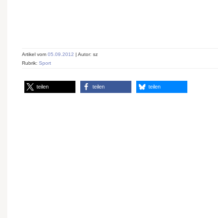
Artikel vom
05.09.2012
| Autor: sz
Rubrik:
Sport
teilen
teilen
teilen