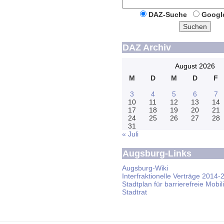
DAZ-Suche
Googl
Suchen
DAZ Archiv
August 2026
M
D
M
D
F
3
4
5
6
7
10
11
12
13
14
17
18
19
20
21
24
25
26
27
28
31
« Juli
Augsburg-Links
Augsburg-Wiki
Interfraktionelle Verträge 2014-
Stadtplan für barrierefreie Mobili
Stadtrat