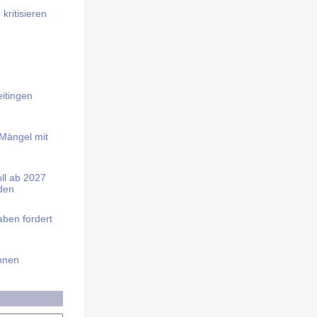
kritisieren
itingen
 Mängel mit
soll ab 2027
rden
aben fordert
Ihnen