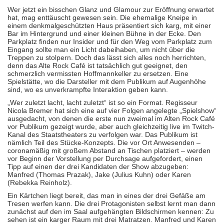
Wer jetzt ein bisschen Glanz und Glamour zur Eröffnung erwartet
hat, mag enttäuscht gewesen sein. Die ehemalige Kneipe in
einem denkmalgeschützten Haus präsentiert sich karg, mit einer
Bar im Hintergrund und einer kleinen Bühne in der Ecke. Den
Parkplatz finden nur Insider und für den Weg vom Parkplatz zum
Eingang sollte man ein Licht dabeihaben, um nicht über die
Treppen zu stolpern. Doch das lässt sich alles noch herrichten,
denn das Alte Rock Café ist tatsächlich gut geeignet, den
schmerzlich vermissten Hoffmannkeller zu ersetzen. Eine
Spielstätte, wo die Darsteller mit dem Publikum auf Augenhöhe
sind, wo es unverkrampfte Interaktion geben kann.
„Wer zuletzt lacht, lacht zuletzt“ ist so ein Format. Regisseur
Nicola Bremer hat sich eine auf vier Folgen angelegte „Spielshow“
ausgedacht, von denen die erste nun zweimal im Alten Rock Café
vor Publikum gezeigt wurde, aber auch gleichzeitig live im Twitch-
Kanal des Staatstheaters zu verfolgen war. Das Publikum ist
nämlich Teil des Stücke-Konzepts. Die vor Ort Anwesenden –
coronamäßig mit großem Abstand an Tischen platziert – werden
vor Beginn der Vorstellung per Durchsage aufgefordert, einen
Tipp auf einen der drei Kandidaten der Show abzugeben:
Manfred (Thomas Prazak), Jake (Julius Kuhn) oder Karen
(Rebekka Reinholz).
Ein Kärtchen liegt bereit, das man in eines der drei Gefäße am
Tresen werfen kann. Die drei Protagonisten selbst lernt man dann
zunächst auf den im Saal aufgehängten Bildschirmen kennen: Zu
sehen ist ein karger Raum mit drei Matratzen. Manfred und Karen