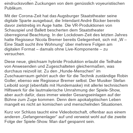
eindrucksvollen Zuckungen von dem genüsslich voyeuristischen
Publikum.
Mit der Corona-Zeit hat das Augsburger Staatstheater seine
digitale Sparte ausgebaut, die Intendant André Bücker bereits
davor zielstrebig im Auge hatte. Die VR-Produktionen von
Schauspiel und Ballett bescherten dem Staatstheater
überregional Beachtung. In der Lockdown-Zeit des letzten Jahres
hatte Regisseur Nicola Bremer bereits Gelegenheit, sich mit „W –
Eine Stadt sucht ihre Wohnung“ über mehrere Folgen am
digitalen Format – damals ohne Live-Komponente – zu
versuchen.
Diese neue, gleichsam hybride Produktion erlaubt die Teilhabe
von Anwesenden und Zugeschalteten gleichermaßen, was
durchaus reizvoll ist. Zu den „Hunde-Menschen“ im
Zuschauerraum gehört auch der für die Technik zuständige Robin
Goller, ebenso wie Regisseur Bremer selbst. Der Musiker Stefan
Leibold sorgt (ebenfalls mit Hundemaske) mit allerlei technischem
Hilfswerk für die lautmalerische Umrahmung der Spiele-Show,
aber auch dafür, dass immer wieder Gesangseinlagen auf der
Bühne zum Zuge kommen. Denn dem apokalyptischen Leben
mangelt es nicht an komischen und menschelnden Situationen.
Kurz vor Schluss taucht eine Videobotschaft, offenbar aus einem
anderen „Gefangenenlager“ auf und verweist wohl auf die zweite
Folge der Spiele-Show. Man darf gespannt sein.