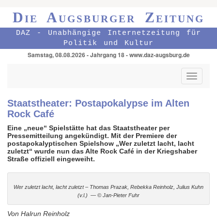
Die Augsburger Zeitung
DAZ - Unabhängige Internetzeitung für
Politik und Kultur
Samstag, 08.08.2026 - Jahrgang 18 - www.daz-augsburg.de
Toggle
navigati
Staatstheater: Postapokalypse im Alten
Rock Café
Eine „neue“ Spielstätte hat das Staatstheater per
Pressemitteilung angekündigt. Mit der Premiere der
postapokalyptischen Spielshow „Wer zuletzt lacht, lacht
zuletzt“ wurde nun das Alte Rock Café in der Kriegshaber
Straße offiziell eingeweiht.
Wer zuletzt lacht, lacht zuletzt – Thomas Prazak, Rebekka Reinholz, Julius Kuhn
(v.l.) — © Jan-Pieter Fuhr
Von Halrun Reinholz