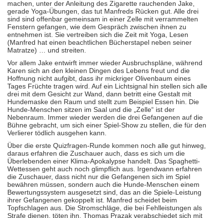
machen, unter der Anleitung des Zigarette rauchenden Jake,
gerade Yoga-Übungen, das tut Manfreds Rücken gut. Alle drei
sind sind offenbar gemeinsam in einer Zelle mit verrammelten
Fenstern gefangen, wie dem Gespräch zwischen ihnen zu
entnehmen ist. Sie vertreiben sich die Zeit mit Yoga, Lesen
(Manfred hat einen beachtlichen Bücherstapel neben seiner
Matratze) … und streiten.
Vor allem Jake entwirft immer wieder Ausbruchspläne, während
Karen sich an den kleinen Dingen des Lebens freut und die
Hoffnung nicht aufgibt, dass ihr mickriger Olivenbaum eines
Tages Früchte tragen wird. Auf ein Lichtsignal hin stellen sich alle
drei mit dem Gesicht zur Wand, dann betritt eine Gestalt mit
Hundemaske den Raum und stellt zum Beispiel Essen hin. Die
Hunde-Menschen sitzen im Saal und die „Zelle“ ist der
Nebenraum. Immer wieder werden die drei Gefangenen auf die
Bühne gebracht, um sich einer Spiel-Show zu stellen, die für den
Verlierer tödlich ausgehen kann.
Über die erste Quizfragen-Runde kommen noch alle gut hinweg,
daraus erfahren die Zuschauer auch, dass es sich um die
Überlebenden einer Klima-Apokalypse handelt. Das Spaghetti-
Wettessen geht auch noch glimpflich aus. Irgendwann erfahren
die Zuschauer, dass nicht nur die Gefangenen sich im Spiel
bewähren müssen, sondern auch die Hunde-Menschen einem
Bewertungssystem ausgesetzt sind, das an die Spiele-Leistung
ihrer Gefangenen gekoppelt ist. Manfred scheidet beim
Topfschlagen aus. Die Stromschläge, die bei Fehlleistungen als
Strafe dienen, töten ihn. Thomas Prazak verabschiedet sich mit