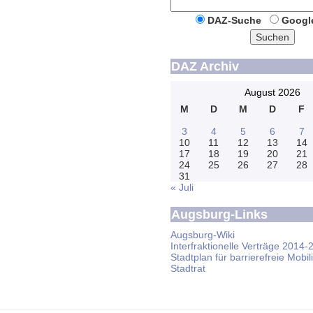
DAZ-Suche
Googl
Suchen
DAZ Archiv
August 2026
M
D
M
D
F
3
4
5
6
7
10
11
12
13
14
17
18
19
20
21
24
25
26
27
28
31
« Juli
Augsburg-Links
Augsburg-Wiki
Interfraktionelle Verträge 2014-
Stadtplan für barrierefreie Mobili
Stadtrat