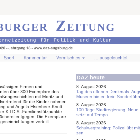
burger Zeitung
ernetzeitung für Politik und Kultur
026 - Jahrgang 18 - www.daz-augsburg.de
Sport
Kommentar
Vermischtes
… ausgeleuchtet
DAZ heute
ansässigen Firmen und
8. August 2026
nnten über 300 Exemplare des
Tag des offenen Denkmals: Aug
aßengeschichten mit Moritz und
Museen bieten freie Sonderfüh
llvertretend für die Kinder nahmen
8. August 2026
ing und Angela Elsenbeer-Knott
100 Tage Stadtregierung: Neue
er K.I.D.S.-Familienstützpunkte
setzt auf Tempo
bücherei entgegen. Die Exemplare
eseinrichtungen verteilt.
8. August 2026
Schul­weg­trai­ning: Poli­zei übt 
zen