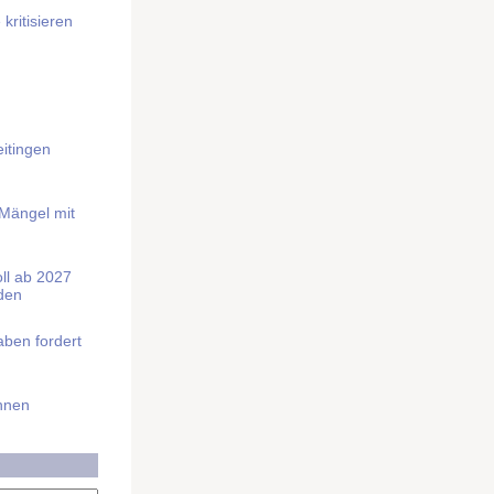
kritisieren
itingen
 Mängel mit
soll ab 2027
rden
aben fordert
Ihnen