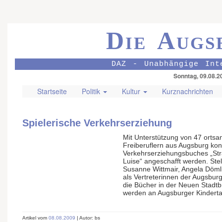
Die Augs
DAZ - Unabhängige Int
Sonntag, 09.08.2
Startseite
Politik
Kultur
Kurznachrichten
Spielerische Verkehrserziehung
Mit Unterstützung von 47 orts
Freiberuflern aus Augsburg ko
Verkehrserziehungsbuches „Str
Luise“ angeschafft werden. Ste
Susanne Wittmair, Angela Döml
als Vertreterinnen der Augsburg
die Bücher in der Neuen Stadt
werden an Augsburger Kindertag
Artikel vom
08.08.2009
| Autor: bs