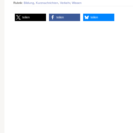
Rubrik:
Bildung
,
Kurznachrichten
,
Verkehr
,
Wissen
teilen
teilen
teilen