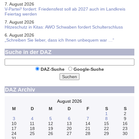
7. August 2026
V-Partei­³ fordert: Friedens­fest soll ab 2027 auch im Land­kreis
Feier­tag werden
7. August 2026
Hitzeschutz in Kitas: AWO Schwaben fordert Schulterschluss
6. August 2026
„Schreiben Sie lieber, dass ich Ihnen unbequem war …“
Suche in der DAZ
DAZ-Suche
Google-Suche
Suchen
DAZ Archiv
August 2026
M
D
M
D
F
S
S
1
2
3
4
5
6
7
8
9
10
11
12
13
14
15
16
17
18
19
20
21
22
23
24
25
26
27
28
29
30
31