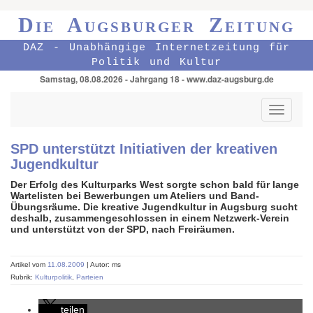
Die Augsburger Zeitung
DAZ - Unabhängige Internetzeitung für
Politik und Kultur
Samstag, 08.08.2026 - Jahrgang 18 - www.daz-augsburg.de
Toggle
navigati
SPD unterstützt Initiativen der kreativen
Jugendkultur
Der Erfolg des Kulturparks West sorgte schon bald für lange
Wartelisten bei Bewerbungen um Ateliers und Band-
Übungsräume. Die kreative Jugendkultur in Augsburg sucht
deshalb, zusammengeschlossen in einem Netzwerk-Verein
und unterstützt von der SPD, nach Freiräumen.
Artikel vom
11.08.2009
| Autor: ms
Rubrik:
Kulturpolitik
,
Parteien
teilen