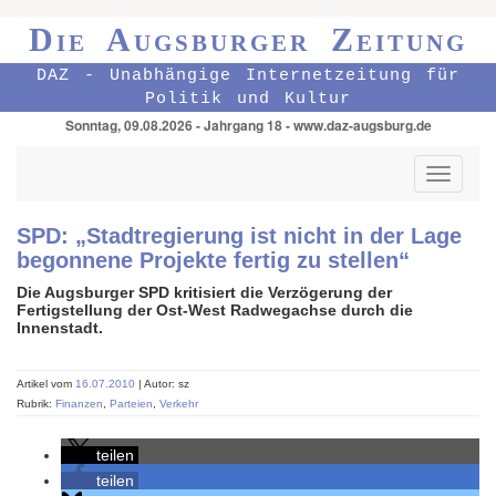
Die Augsburger Zeitung
DAZ - Unabhängige Internetzeitung für
Politik und Kultur
Sonntag, 09.08.2026 - Jahrgang 18 - www.daz-augsburg.de
Toggle
navigati
SPD: „Stadtregierung ist nicht in der Lage
begonnene Projekte fertig zu stellen“
Die Augsburger SPD kritisiert die Verzögerung der
Fertigstellung der Ost-West Radwegachse durch die
Innenstadt.
Artikel vom
16.07.2010
| Autor: sz
Rubrik:
Finanzen
,
Parteien
,
Verkehr
teilen
teilen