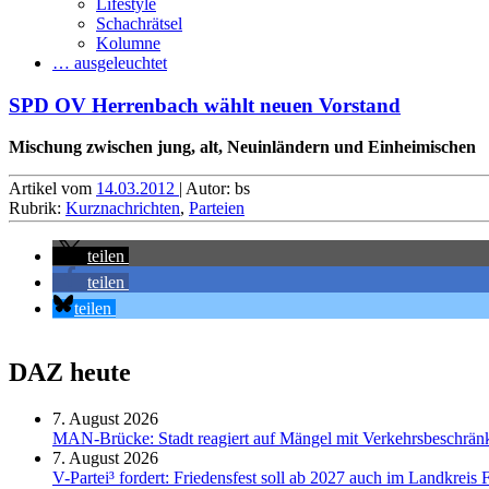
Lifestyle
Schachrätsel
Kolumne
… ausgeleuchtet
SPD OV Herrenbach wählt neuen Vorstand
Mischung zwischen jung, alt, Neuinländern und Einheimischen
Artikel vom
14.03.2012
| Autor: bs
Rubrik:
Kurznachrichten
,
Parteien
teilen
teilen
teilen
DAZ heute
7. August 2026
MAN-Brücke: Stadt reagiert auf Mängel mit Verkehrsbeschrä
7. August 2026
V-Partei­³ fordert: Friedens­fest soll ab 2027 auch im Land­kreis 