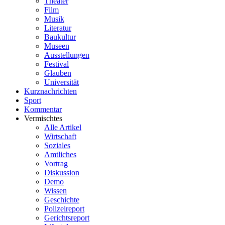
Theater
Film
Musik
Literatur
Baukultur
Museen
Ausstellungen
Festival
Glauben
Universität
Kurznachrichten
Sport
Kommentar
Vermischtes
Alle Artikel
Wirtschaft
Soziales
Amtliches
Vortrag
Diskussion
Demo
Wissen
Geschichte
Polizeireport
Gerichtsreport