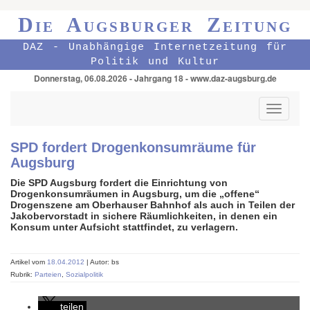
Die Augsburger Zeitung
DAZ - Unabhängige Internetzeitung für
Politik und Kultur
Donnerstag, 06.08.2026 - Jahrgang 18 - www.daz-augsburg.de
Toggle
navigati
SPD fordert Drogenkonsumräume für
Augsburg
Die SPD Augsburg fordert die Einrichtung von
Drogenkonsumräumen in Augsburg, um die „offene“
Drogenszene am Oberhauser Bahnhof als auch in Teilen der
Jakobervorstadt in sichere Räumlichkeiten, in denen ein
Konsum unter Aufsicht stattfindet, zu verlagern.
Artikel vom
18.04.2012
| Autor: bs
Rubrik:
Parteien
,
Sozialpolitik
teilen