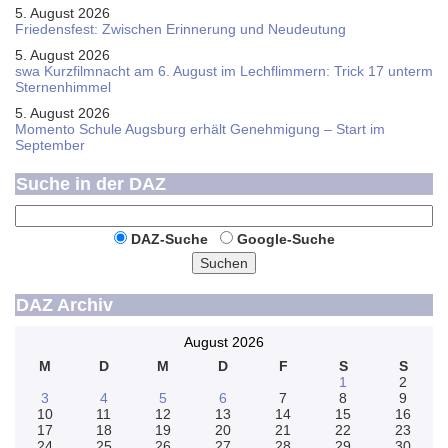
5. August 2026
Friedensfest: Zwischen Erinnerung und Neudeutung
5. August 2026
swa Kurz­film­nacht am 6. August im Lech­flim­mern: Trick 17 unterm
Sternen­himmel
5. August 2026
Momento Schule Augsburg erhält Genehmigung – Start im
September
Suche in der DAZ
DAZ-Suche
Google-Suche
Suchen
DAZ Archiv
August 2026
M
D
M
D
F
S
S
1
2
3
4
5
6
7
8
9
10
11
12
13
14
15
16
17
18
19
20
21
22
23
24
25
26
27
28
29
30