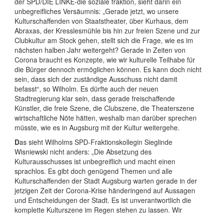
der SPD/DIE LINKE-die soziale fraktion, sieht darin ein
unbegreifliches Versäumnis: „Gerade jetzt, wo unsere
Kulturschaffenden von Staatstheater, über Kurhaus, dem
Abraxas, der Kresslesmühle bis hin zur freien Szene und zur
Clubkultur am Stock gehen, stellt sich die Frage, wie es im
nächsten halben Jahr weitergeht? Gerade in Zeiten von
Corona braucht es Konzepte, wie wir kulturelle Teilhabe für
die Bürger dennoch ermöglichen können. Es kann doch nicht
sein, dass sich der zuständige Ausschuss nicht damit
befasst“, so Wilholm. Es dürfte auch der neuen
Stadtregierung klar sein, dass gerade freischaffende
Künstler, die freie Szene, die Clubszene, die Theaterszene
wirtschaftliche Nöte hätten, weshalb man darüber sprechen
müsste, wie es in Augsburg mit der Kultur weitergehe.
D
as sieht Wilholms SPD-Fraktionskollegin Sieglinde
Wisniewski nicht anders: „Die Absetzung des
Kulturausschusses ist unbegreiflich und macht einen
sprachlos. Es gibt doch genügend Themen und alle
Kulturschaffenden der Stadt Augsburg warten gerade in der
jetzigen Zeit der Corona-Krise händeringend auf Aussagen
und Entscheidungen der Stadt. Es ist unverantwortlich die
komplette Kulturszene im Regen stehen zu lassen. Wir