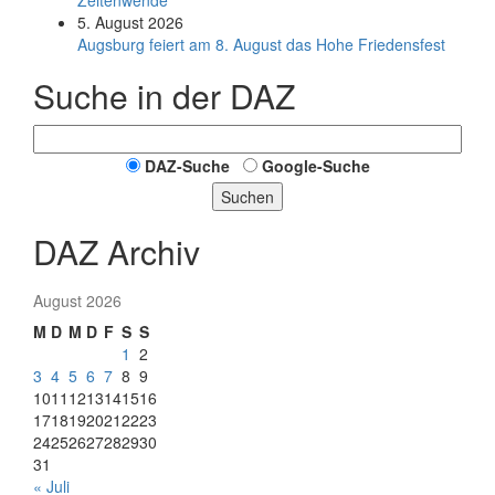
Zeitenwende
5. August 2026
Augsburg feiert am 8. August das Hohe Friedensfest
Suche in der DAZ
DAZ-Suche
Google-Suche
Suchen
DAZ Archiv
August 2026
M
D
M
D
F
S
S
1
2
3
4
5
6
7
8
9
10
11
12
13
14
15
16
17
18
19
20
21
22
23
24
25
26
27
28
29
30
31
« Juli