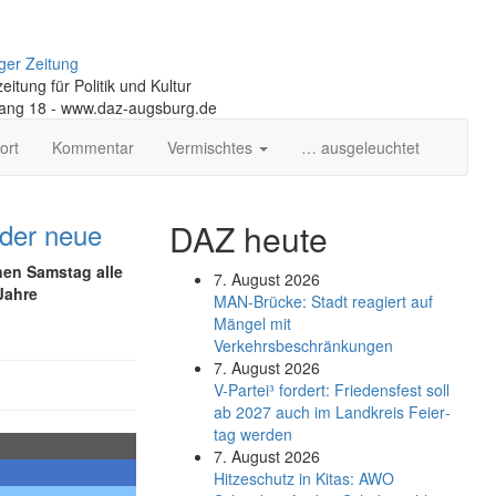
ger Zeitung
itung für Politik und Kultur
gang 18 - www.daz-augsburg.de
ort
Kommentar
Vermischtes
… ausgeleuchtet
 der neue
DAZ heute
en Samstag alle
7. August 2026
Jahre
MAN-Brücke: Stadt reagiert auf
Mängel mit
Verkehrsbeschränkungen
7. August 2026
V-Partei­³ fordert: Friedens­fest soll
ab 2027 auch im Land­kreis Feier­
tag werden
7. August 2026
Hitzeschutz in Kitas: AWO