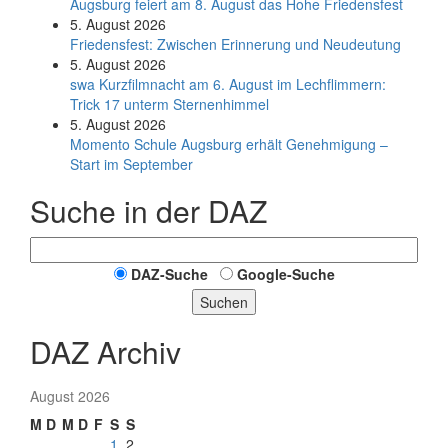
Augsburg feiert am 8. August das Hohe Friedensfest
5. August 2026
Friedensfest: Zwischen Erinnerung und Neudeutung
5. August 2026
swa Kurz­film­nacht am 6. August im Lech­flim­mern:
Trick 17 unterm Sternen­himmel
5. August 2026
Momento Schule Augsburg erhält Genehmigung –
Start im September
Suche in der DAZ
DAZ-Suche
Google-Suche
Suchen
DAZ Archiv
August 2026
M
D
M
D
F
S
S
1
2