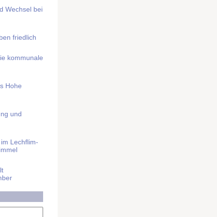
nd Wechsel bei
n friedlich
nd die kommunale
as Hohe
ung und
im Lech­flim­
himmel
t
mber