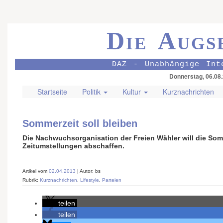
Die Augs
DAZ - Unabhängige Int
Donnerstag, 06.08
Startseite
Politik
Kultur
Kurznachrichten
Sommerzeit soll bleiben
Die Nachwuchsorganisation der Freien Wähler will die Som
Zeitumstellungen abschaffen.
Artikel vom
02.04.2013
| Autor: bs
Rubrik:
Kurznachrichten
,
Lifestyle
,
Parteien
teilen
teilen