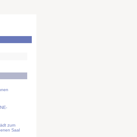
Ihnen
BNE-
lädt zum
denen Saal