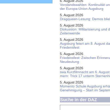
6. August 2026
Vorstandswahlen: Kontinuität u
der Europa-Union Augsburg
5. August 2026
Dragqueen-Lesung: Demos bliebe
5. August 2026
Diskussion: Mi­li­ta­ri­sie­rung u
Zeitenwende
5. August 2026
Augsburg feiert am 8. August d
Friedensfest
5. August 2026
Friedensfest: Zwischen Erinner
Neudeutung
5. August 2026
swa Kurz­film­nacht am 6. August 
mern: Trick 17 unterm Sternen­
5. August 2026
Momento Schule Augsburg erhäl
Genehmigung – Start im Septe
Suche in der DAZ