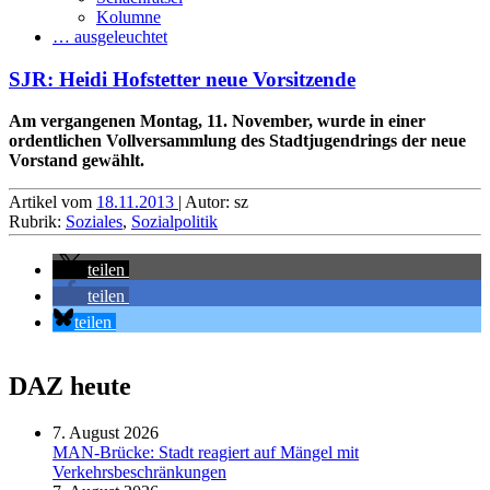
Kolumne
… ausgeleuchtet
SJR: Heidi Hofstetter neue Vorsitzende
Am vergangenen Montag, 11. November, wurde in einer
ordentlichen Vollversammlung des Stadtjugendrings der neue
Vorstand gewählt.
Artikel vom
18.11.2013
| Autor: sz
Rubrik:
Soziales
,
Sozialpolitik
teilen
teilen
teilen
DAZ heute
7. August 2026
MAN-Brücke: Stadt reagiert auf Mängel mit
Verkehrsbeschränkungen