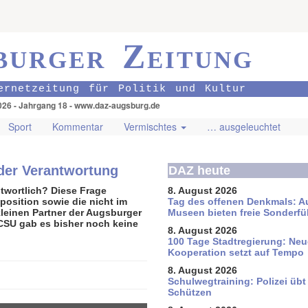
burger Zeitung
ernetzeitung für Politik und Kultur
026 - Jahrgang 18 - www.daz-augsburg.de
Sport
Kommentar
Vermischtes
… ausgeleuchtet
der Verantwortung
DAZ heute
twortlich? Diese Frage
8. August 2026
position sowie die nicht im
Tag des offenen Denkmals: A
kleinen Partner der Augsburger
Museen bieten freie Sonderf
 CSU gab es bisher noch keine
8. August 2026
100 Tage Stadtregierung: Neu
Kooperation setzt auf Tempo
8. August 2026
Schul­weg­trai­ning: Poli­zei üb
Schüt­zen