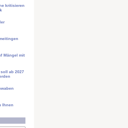
e kritisieren
k
der
meitingen
uf Mängel mit
t soll ab 2027
werden
chwaben
h Ihnen