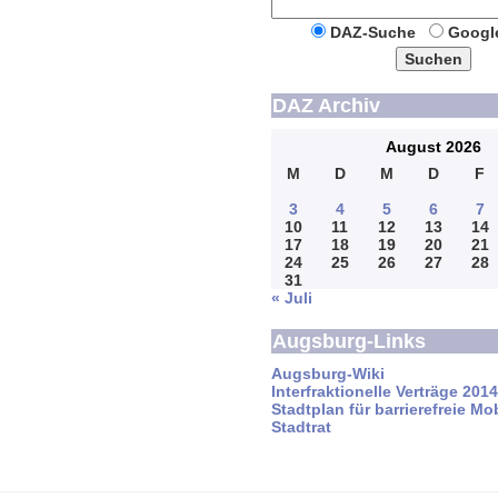
DAZ-Suche
Googl
Suchen
DAZ Archiv
August 2026
M
D
M
D
F
3
4
5
6
7
10
11
12
13
14
17
18
19
20
21
24
25
26
27
28
31
« Juli
Augsburg-Links
Augsburg-Wiki
Interfraktionelle Verträge 201
Stadtplan für barrierefreie Mob
Stadtrat