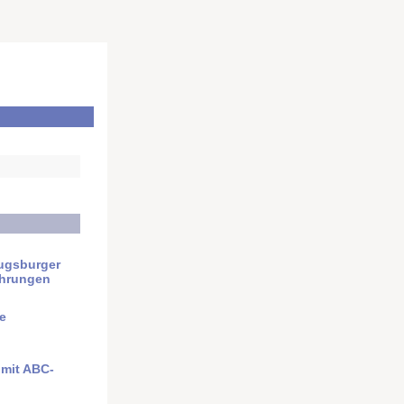
ugsburger
ührungen
e
t mit ABC-