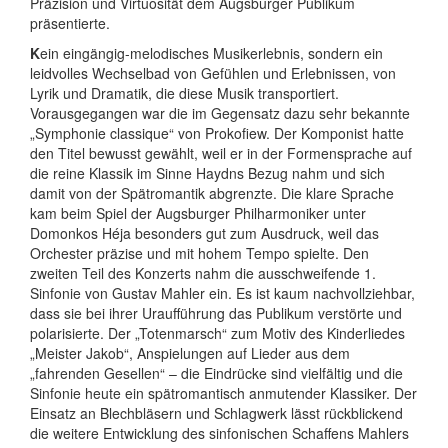
Präzision und Virtuosität dem Augsburger Publikum
präsentierte.
K
ein eingängig-melodisches Musikerlebnis, sondern ein
leidvolles Wechselbad von Gefühlen und Erlebnissen, von
Lyrik und Dramatik, die diese Musik transportiert.
Vorausgegangen war die im Gegensatz dazu sehr bekannte
„Symphonie classique“ von Prokofiew. Der Komponist hatte
den Titel bewusst gewählt, weil er in der Formensprache auf
die reine Klassik im Sinne Haydns Bezug nahm und sich
damit von der Spätromantik abgrenzte. Die klare Sprache
kam beim Spiel der Augsburger Philharmoniker unter
Domonkos Héja besonders gut zum Ausdruck, weil das
Orchester präzise und mit hohem Tempo spielte. Den
zweiten Teil des Konzerts nahm die ausschweifende 1.
Sinfonie von Gustav Mahler ein. Es ist kaum nachvollziehbar,
dass sie bei ihrer Uraufführung das Publikum verstörte und
polarisierte. Der „Totenmarsch“ zum Motiv des Kinderliedes
„Meister Jakob“, Anspielungen auf Lieder aus dem
„fahrenden Gesellen“ – die Eindrücke sind vielfältig und die
Sinfonie heute ein spätromantisch anmutender Klassiker. Der
Einsatz an Blechbläsern und Schlagwerk lässt rückblickend
die weitere Entwicklung des sinfonischen Schaffens Mahlers