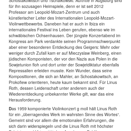
Schostakowitsch und Tschaikowski. Auftritte in Augsburg sind
für ihn sozusagen Heimspiele, denn er ist seit 2012
Professor am Leopold-Mozart-Zentrum und auch
künstlerischer Leiter des Internationalen Leopold-Mozart-
Violinwettbewerbs. Daneben hat er auch in Ibiza ein
internationales Festival ins Leben gerufen, ebenso wie im
schwäbischen Ochsenhausen. Der jüngste Konzertabend im
Kongress am Park verdankte seinen Programmschwerpunkt
aber einer besonderen Entdeckung des Geigers: Mehr oder
weniger durch Zufall kam er auf Mieczyslaw Weinberg, einen
jüdischen Komponisten, der vor den Nazis aus Polen in die
Sowjetunion floh und dort unter der Sowjetdiktatur ebenfalls
Repressalien erleiden musste. Kein Wunder, dass seine
Kompositionen, die sich an Mahler, an Schostakowitsch, an
Prokofiew orientieren, heute kaum bekannt sind. Für Linus
Roth, dessen Leidenschaft unter anderem auch der
Wiederentdeckung unbekannter Werke gilt, war das eine
Herausforderung.
D
as 1959 komponierte Violinkonzert g moll hält Linus Roth
für ein „überragendes Werk im wahrsten Sinne des Wortes“.
Gemeint sind vor allem die emotionalen Erfahrungen, die
sich darin widerspiegeln und die Linus Roth mit höchster