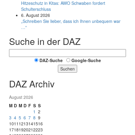
Hitzeschutz in Kitas: AWO Schwaben fordert
Schulterschluss
6. August 2026
„Schreiben Sie lieber, dass ich Ihnen unbequem war
…“
Suche in der DAZ
DAZ-Suche
Google-Suche
Suchen
DAZ Archiv
August 2026
M
D
M
D
F
S
S
1
2
3
4
5
6
7
8
9
10
11
12
13
14
15
16
17
18
19
20
21
22
23