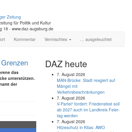
ger Zeitung
itung für Politik und Kultur
ng 18 - www.daz-augsburg.de
ort
Kommentar
Vermischtes
… ausgeleuchtet
e Grenzen
DAZ heute
orene das
7. August 2026
cke unterstützen.
MAN-Brücke: Stadt reagiert auf
enamt der
Mängel mit
Verkehrsbeschränkungen
7. August 2026
V-Partei­³ fordert: Friedens­fest soll
ab 2027 auch im Land­kreis Feier­
tag werden
7. August 2026
Hitzeschutz in Kitas: AWO