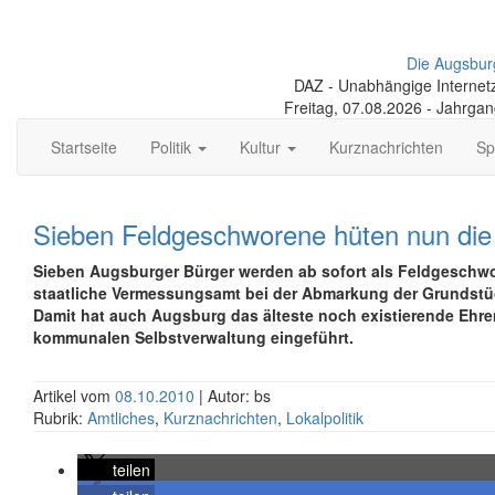
Die Augsbur
DAZ - Unabhängige Internetze
Freitag, 07.08.2026 - Jahrga
Startseite
Politik
Kultur
Kurznachrichten
Sp
Sieben Feldgeschworene hüten nun di
Sieben Augsburger Bürger werden ab sofort als Feldgeschw
staatliche Vermessungsamt bei der Abmarkung der Grundstü
Damit hat auch Augsburg das älteste noch existierende Ehr
kommunalen Selbstverwaltung eingeführt.
Artikel vom
08.10.2010
| Autor: bs
Rubrik:
Amtliches
,
Kurznachrichten
,
Lokalpolitik
teilen