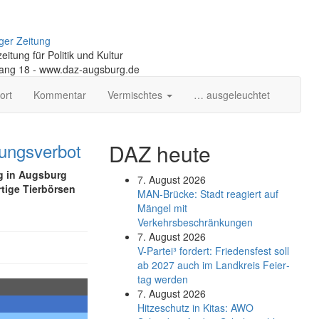
ger Zeitung
itung für Politik und Kultur
gang 18 - www.daz-augsburg.de
ort
Kommentar
Vermischtes
… ausgeleuchtet
tungsverbot
DAZ heute
ag in Augsburg
7. August 2026
rtige Tierbörsen
MAN-Brücke: Stadt reagiert auf
Mängel mit
Verkehrsbeschränkungen
7. August 2026
V-Partei­³ fordert: Friedens­fest soll
ab 2027 auch im Land­kreis Feier­
tag werden
7. August 2026
Hitzeschutz in Kitas: AWO