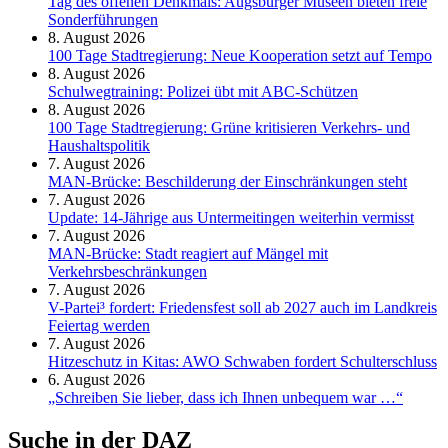
Tag des offenen Denkmals: Augsburger Museen bieten freie
Sonderführungen
8. August 2026
100 Tage Stadtregierung: Neue Kooperation setzt auf Tempo
8. August 2026
Schul­weg­trai­ning: Poli­zei übt mit ABC-Schüt­zen
8. August 2026
100 Tage Stadtregierung: Grüne kritisieren Verkehrs- und
Haushaltspolitik
7. August 2026
MAN-Brücke: Beschilderung der Einschränkungen steht
7. August 2026
Update: 14-Jährige aus Untermeitingen weiterhin vermisst
7. August 2026
MAN-Brücke: Stadt reagiert auf Mängel mit
Verkehrsbeschränkungen
7. August 2026
V-Partei­³ fordert: Friedens­fest soll ab 2027 auch im Land­kreis
Feier­tag werden
7. August 2026
Hitzeschutz in Kitas: AWO Schwaben fordert Schulterschluss
6. August 2026
„Schreiben Sie lieber, dass ich Ihnen unbequem war …“
Suche in der DAZ