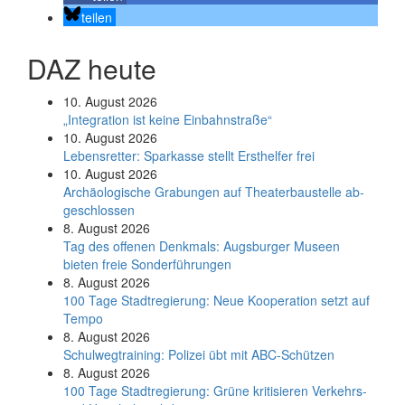
teilen
DAZ heute
10. August 2026
„Integration ist keine Einbahnstraße“
10. August 2026
Le­bens­ret­ter: Spar­kas­se stellt Erst­hel­fer frei
10. August 2026
Ar­chäo­lo­gi­sche Gra­bun­gen auf Thea­ter­bau­stel­le ab­
ge­schlos­sen
8. August 2026
Tag des offenen Denkmals: Augsburger Museen
bieten freie Sonderführungen
8. August 2026
100 Tage Stadtregierung: Neue Kooperation setzt auf
Tempo
8. August 2026
Schul­weg­trai­ning: Poli­zei übt mit ABC-Schüt­zen
8. August 2026
100 Tage Stadtregierung: Grüne kritisieren Verkehrs-