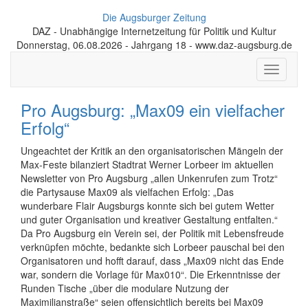
Die Augsburger Zeitung
DAZ - Unabhängige Internetzeitung für Politik und Kultur
Donnerstag, 06.08.2026 - Jahrgang 18 - www.daz-augsburg.de
Toggle
navigati
Pro Augsburg: „Max09 ein vielfacher
Erfolg“
Ungeachtet der Kritik an den organisatorischen Mängeln der
Max-Feste bilanziert Stadtrat Werner Lorbeer im aktuellen
Newsletter von Pro Augsburg „allen Unkenrufen zum Trotz“
die Partysause Max09 als vielfachen Erfolg: „Das
wunderbare Flair Augsburgs konnte sich bei gutem Wetter
und guter Organisation und kreativer Gestaltung entfalten.“
Da Pro Augsburg ein Verein sei, der Politik mit Lebensfreude
verknüpfen möchte, bedankte sich Lorbeer pauschal bei den
Organisatoren und hofft darauf, dass „Max09 nicht das Ende
war, sondern die Vorlage für Max010“. Die Erkenntnisse der
Runden Tische „über die modulare Nutzung der
Maximilianstraße“ seien offensichtlich bereits bei Max09