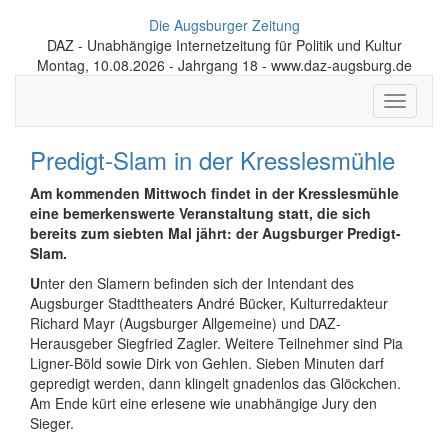
Die Augsburger Zeitung
DAZ - Unabhängige Internetzeitung für Politik und Kultur
Montag, 10.08.2026 - Jahrgang 18 - www.daz-augsburg.de
Toggle
navigati
Predigt-Slam in der Kresslesmühle
Am kommenden Mittwoch findet in der Kresslesmühle
eine bemerkenswerte Veranstaltung statt, die sich
bereits zum siebten Mal jährt: der Augsburger Predigt-
Slam.
U
nter den Slamern befinden sich der Intendant des
Augsburger Stadttheaters André Bücker, Kulturredakteur
Richard Mayr (Augsburger Allgemeine) und DAZ-
Herausgeber Siegfried Zagler. Weitere Teilnehmer sind Pia
Ligner-Böld sowie Dirk von Gehlen. Sieben Minuten darf
gepredigt werden, dann klingelt gnadenlos das Glöckchen.
Am Ende kürt eine erlesene wie unabhängige Jury den
Sieger.