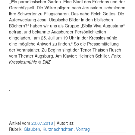
„E
in paradiesischer Garten. Eine Stadt des Friedens und der
Gerechtigkeit. Die Völker pilgern nach Jerusalem, schmieden
ihre Schwerter zu Pflugscharen. Das nahe Reich Gottes. Die
Auferweckung Jesu. Utopische Bilder in den biblischen
Büchern?“ haben wir uns als Gruppe „Biblia Viva Augustana“
gefragt und bekannte Augsburger Persönlichkeiten
eingeladen, am 25. Juli um 19 Uhr in der Kresslesmühle
eine mögliche Antwort zu finden.“ So die Pressemitteilung
der Veranstalter. Zu Beginn singt der Tenor Thaisen Rusch
vom Theater Augsburg. Am Klavier: Heinrich Schiller.
Foto:
Kresslesmühle © DAZ
.
Artikel vom
20.07.2018
| Autor: sz
Rubrik:
Glauben
,
Kurznachrichten
,
Vortrag