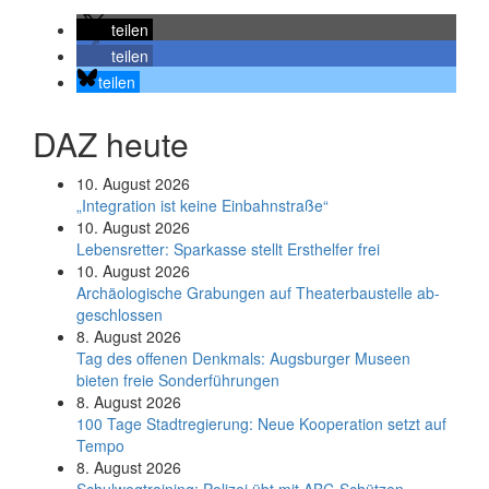
teilen
teilen
teilen
DAZ heute
10. August 2026
„Integration ist keine Einbahnstraße“
10. August 2026
Le­bens­ret­ter: Spar­kas­se stellt Erst­hel­fer frei
10. August 2026
Ar­chäo­lo­gi­sche Gra­bun­gen auf Thea­ter­bau­stel­le ab­
ge­schlos­sen
8. August 2026
Tag des offenen Denkmals: Augsburger Museen
bieten freie Sonderführungen
8. August 2026
100 Tage Stadtregierung: Neue Kooperation setzt auf
Tempo
8. August 2026