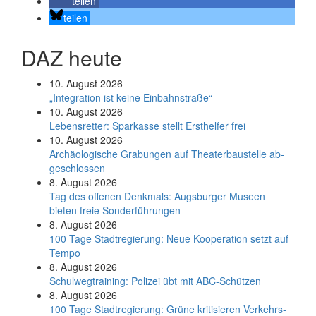
teilen
teilen
DAZ heute
10. August 2026
„Integration ist keine Einbahnstraße“
10. August 2026
Le­bens­ret­ter: Spar­kas­se stellt Erst­hel­fer frei
10. August 2026
Ar­chäo­lo­gi­sche Gra­bun­gen auf Thea­ter­bau­stel­le ab­
ge­schlos­sen
8. August 2026
Tag des offenen Denkmals: Augsburger Museen
bieten freie Sonderführungen
8. August 2026
100 Tage Stadtregierung: Neue Kooperation setzt auf
Tempo
8. August 2026
Schul­weg­trai­ning: Poli­zei übt mit ABC-Schüt­zen
8. August 2026
100 Tage Stadtregierung: Grüne kritisieren Verkehrs-