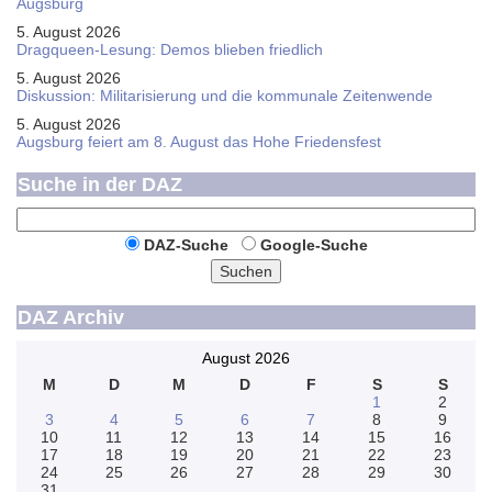
Augsburg
5. August 2026
Dragqueen-Lesung: Demos blieben friedlich
5. August 2026
Diskussion: Mi­li­ta­ri­sie­rung und die kommunale Zeitenwende
5. August 2026
Augsburg feiert am 8. August das Hohe Friedensfest
Suche in der DAZ
DAZ-Suche
Google-Suche
Suchen
DAZ Archiv
August 2026
M
D
M
D
F
S
S
1
2
3
4
5
6
7
8
9
10
11
12
13
14
15
16
17
18
19
20
21
22
23
24
25
26
27
28
29
30
31