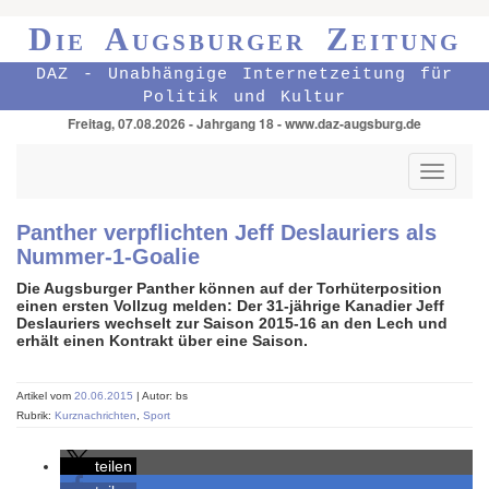
Die Augsburger Zeitung
DAZ - Unabhängige Internetzeitung für
Politik und Kultur
Freitag, 07.08.2026 - Jahrgang 18 - www.daz-augsburg.de
Toggle
navigati
Panther verpflichten Jeff Deslauriers als
Nummer-1-Goalie
Die Augsburger Panther können auf der Torhüterposition
einen ersten Vollzug melden: Der 31-jährige Kanadier Jeff
Deslauriers wechselt zur Saison 2015-16 an den Lech und
erhält einen Kontrakt über eine Saison.
Artikel vom
20.06.2015
| Autor: bs
Rubrik:
Kurznachrichten
,
Sport
teilen