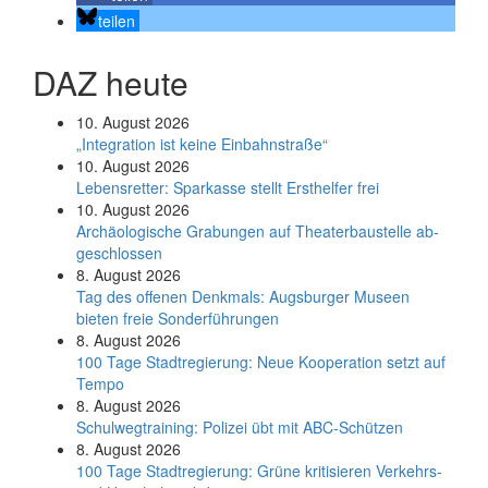
teilen
DAZ heute
10. August 2026
„Integration ist keine Einbahnstraße“
10. August 2026
Le­bens­ret­ter: Spar­kas­se stellt Erst­hel­fer frei
10. August 2026
Ar­chäo­lo­gi­sche Gra­bun­gen auf Thea­ter­bau­stel­le ab­
ge­schlos­sen
8. August 2026
Tag des offenen Denkmals: Augsburger Museen
bieten freie Sonderführungen
8. August 2026
100 Tage Stadtregierung: Neue Kooperation setzt auf
Tempo
8. August 2026
Schul­weg­trai­ning: Poli­zei übt mit ABC-Schüt­zen
8. August 2026
100 Tage Stadtregierung: Grüne kritisieren Verkehrs-