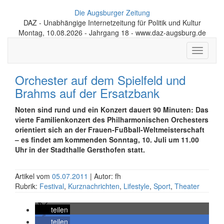
Die Augsburger Zeitung
DAZ - Unabhängige Internetzeitung für Politik und Kultur
Montag, 10.08.2026 - Jahrgang 18 - www.daz-augsburg.de
Toggle
navigati
Orchester auf dem Spielfeld und
Brahms auf der Ersatzbank
Noten sind rund und ein Konzert dauert 90 Minuten: Das
vierte Familienkonzert des Philharmonischen Orchesters
orientiert sich an der Frauen-Fußball-Weltmeisterschaft
– es findet am kommenden Sonntag, 10. Juli um 11.00
Uhr in der Stadthalle Gersthofen statt.
Artikel vom
05.07.2011
| Autor: fh
Rubrik:
Festival
,
Kurznachrichten
,
Lifestyle
,
Sport
,
Theater
teilen
teilen