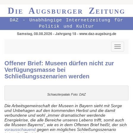
Die Augsburger Zeitung
DAZ - Unabhängige Internetzeitung für
Politik und Kultur
Samstag, 08.08.2026 - Jahrgang 18 - www.daz-augsburg.de
Toggle
navigati
Offener Brief: Museen dürfen nicht zur
Verfügungsmasse bei
Schließungsszenarien werden
Schaezlerpalais Foto: DAZ
Die Arbeitsgemeinschaft der Museen in Bayern sieht mit Sorge
und Unbehagen auf den kommenden Herbst und die damit
verbundene und wohl „immer dramatischer werdende
Energiekrise, die alle Bereiche unseres Lebens trifft, somit auch
die Museen Bayerns“, wie es in dem Offenen Brief heißt, der sich
vorausschauend
gegen ein mögliches Schließungsszenario