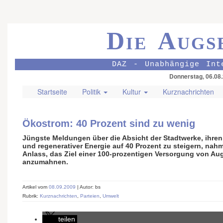
Die Augs
DAZ - Unabhängige Int
Donnerstag, 06.08
Startseite
Politik
Kultur
Kurznachrichten
Ökostrom: 40 Prozent sind zu wenig
Jüngste Meldungen über die Absicht der Stadtwerke, ihren 
und regenerativer Energie auf 40 Prozent zu steigern, nah
Anlass, das Ziel einer 100-prozentigen Versorgung von A
anzumahnen.
Artikel vom
08.09.2009
| Autor: bs
Rubrik:
Kurznachrichten
,
Parteien
,
Umwelt
teilen