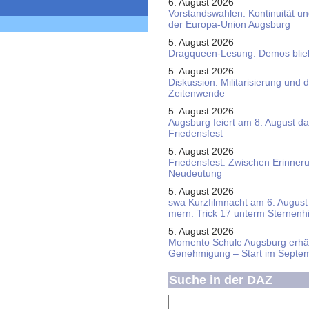
6. August 2026
Vorstandswahlen: Kontinuität u
der Europa-Union Augsburg
5. August 2026
Dragqueen-Lesung: Demos bliebe
5. August 2026
Diskussion: Mi­li­ta­ri­sie­rung u
Zeitenwende
5. August 2026
Augsburg feiert am 8. August d
Friedensfest
5. August 2026
Friedensfest: Zwischen Erinner
Neudeutung
5. August 2026
swa Kurz­film­nacht am 6. August 
mern: Trick 17 unterm Sternen­
5. August 2026
Momento Schule Augsburg erhäl
Genehmigung – Start im Septe
Suche in der DAZ