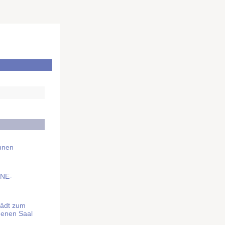
Ihnen
BNE-
lädt zum
denen Saal