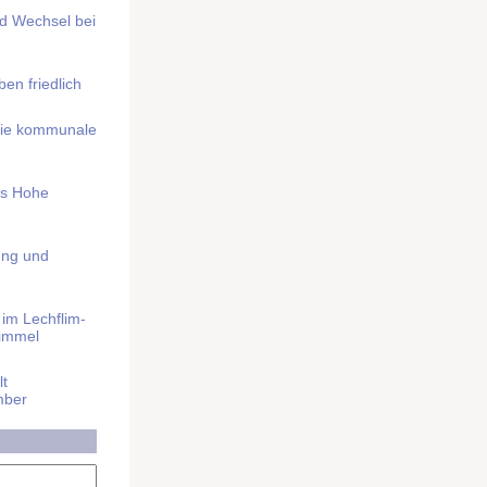
nd Wechsel bei
n friedlich
nd die kommunale
as Hohe
ung und
im Lech­flim­
himmel
t
mber