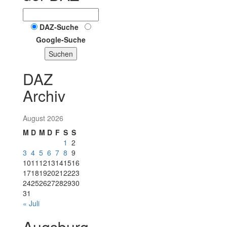
DAZ-Suche
Google-Suche
Suchen
DAZ
Archiv
August 2026
M
D
M
D
F
S
S
1
2
3
4
5
6
7
8
9
10
11
12
13
14
15
16
17
18
19
20
21
22
23
24
25
26
27
28
29
30
31
« Juli
Augsburg-