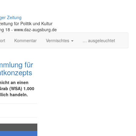
ger Zeitung
itung für Politik und Kultur
ng 18 - www.daz-augsburg.de
ort
Kommentar
Vermischtes
… ausgeleuchtet
mmlung für
mtkonzepts
nicht an einen
Grab (WSA) 1.000
dlich handeln.