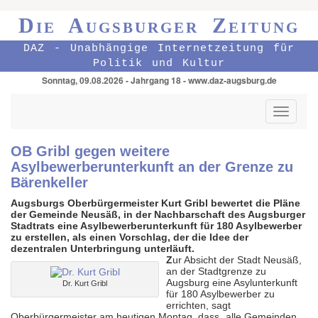
Die Augsburger Zeitung
DAZ - Unabhängige Internetzeitung für
Politik und Kultur
Sonntag, 09.08.2026 - Jahrgang 18 - www.daz-augsburg.de
Toggle
navigati
OB Gribl gegen weitere
Asylbewerberunterkunft an der Grenze zu
Bärenkeller
Augsburgs Oberbürgermeister Kurt Gribl bewertet die Pläne
der Gemeinde Neusäß, in der Nachbarschaft des Augsburger
Stadtrats eine Asylbewerberunterkunft für 180 Asylbewerber
zu erstellen, als einen Vorschlag, der die Idee der
dezentralen Unterbringung unterläuft.
Z
ur Absicht der Stadt Neusäß,
an der Stadtgrenze zu
Augsburg eine Asylunterkunft
Dr. Kurt Gribl
für 180 Asylbewerber zu
errichten, sagt
Oberbürgermeister am heutigen Montag, dass „alle Gemeinden,