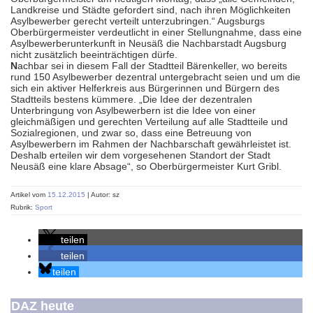
Landkreise und Städte gefordert sind, nach ihren Möglichkeiten
Asylbewerber gerecht verteilt unterzubringen.“ Augsburgs
Oberbürgermeister verdeutlicht in einer Stellungnahme, dass eine
Asylbewerberunterkunft in Neusäß die Nachbarstadt Augsburg
nicht zusätzlich beeinträchtigen dürfe.
N
achbar sei in diesem Fall der Stadtteil Bärenkeller, wo bereits
rund 150 Asylbewerber dezentral untergebracht seien und um die
sich ein aktiver Helferkreis aus Bürgerinnen und Bürgern des
Stadtteils bestens kümmere. „Die Idee der dezentralen
Unterbringung von Asylbewerbern ist die Idee von einer
gleichmäßigen und gerechten Verteilung auf alle Stadtteile und
Sozialregionen, und zwar so, dass eine Betreuung von
Asylbewerbern im Rahmen der Nachbarschaft gewährleistet ist.
Deshalb erteilen wir dem vorgesehenen Standort der Stadt
Neusäß eine klare Absage“, so Oberbürgermeister Kurt Gribl.
Artikel vom
15.12.2015
| Autor: sz
Rubrik:
Sport
teilen
teilen
teilen
DAZ heute