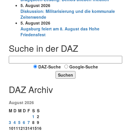
5. August 2026
Diskussion: Mi­li­ta­ri­sie­rung und die kommunale
Zeitenwende
5. August 2026
Augsburg feiert am 8. August das Hohe
Friedensfest
Suche in der DAZ
DAZ-Suche
Google-Suche
Suchen
DAZ Archiv
August 2026
M
D
M
D
F
S
S
1
2
3
4
5
6
7
8
9
10
11
12
13
14
15
16