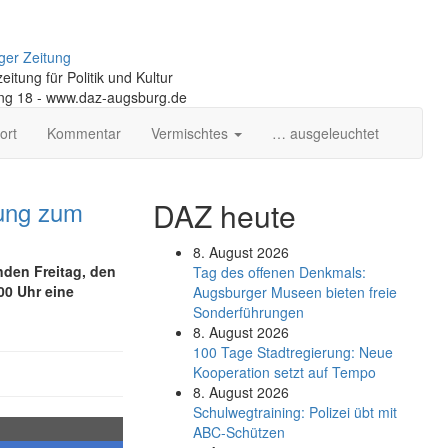
ger Zeitung
itung für Politik und Kultur
ng 18 - www.daz-augsburg.de
ort
Kommentar
Vermischtes
… ausgeleuchtet
ung zum
DAZ heute
8. August 2026
den Freitag, den
Tag des offenen Denkmals:
00 Uhr eine
Augsburger Museen bieten freie
Sonderführungen
8. August 2026
100 Tage Stadtregierung: Neue
Kooperation setzt auf Tempo
8. August 2026
Schul­weg­trai­ning: Poli­zei übt mit
ABC-Schüt­zen