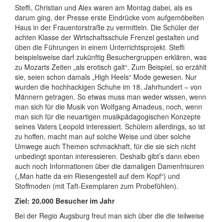
Steffi, Christian und Alex waren am Montag dabei, als es
darum ging, der Presse erste Eindrücke vom aufgemöbelten
Haus in der Frauentorstraße zu vermitteln. Die Schüler der
achten Klasse der Wirtschaftsschule Frenzel gestalten und
üben die Führungen in einem Unterrichtsprojekt. Steffi
beispielsweise darf zukünftig Besuchergruppen erklären, was
zu Mozarts Zeiten „als erotisch galt“. Zum Beispiel, so erzählt
sie, seien schon damals „High Heels“ Mode gewesen. Nur
wurden die hochhackigen Schuhe im 18. Jahrhundert – von
Männern getragen. So etwas muss man weder wissen, wenn
man sich für die Musik von Wolfgang Amadeus, noch, wenn
man sich für die neuartigen musikpädagogischen Konzepte
seines Vaters Leopold interessiert. Schülern allerdings, so ist
zu hoffen, macht man auf solche Weise und über solche
Umwege auch Themen schmackhaft, für die sie sich nicht
unbedingt spontan interessieren. Deshalb gibt’s dann eben
auch noch Informationen über die damaligen Damenfrisuren
(„Man hatte da ein Riesengestell auf dem Kopf“) und
Stoffmoden (mit Taft-Exemplaren zum Probefühlen).
Ziel: 20.000 Besucher im Jahr
Bei der Regio Augsburg freut man sich über die die teilweise