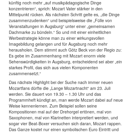
künftig noch mehr „auf musikpädagogische Dinge
konzentrieren“, sprich: Mozart Vater stärker in den
Mittelpunkt rücken. Als nächsten Schritt gelte es, „die Dinge
zusammenzudenken“ und beispielsweise die „Fülle von
Veranstaltungen in Augsburg“ unter einer „gemeinsamen
Dachmarke zu bündeln.“ So und mit einer einheitlichen
Werbestrategie könne man zu einer wirkungsvollen
Imagebildung gelangen und für Augsburg noch mehr
herausholen. Dem stimmt auch Götz Beck von der Regio zu:
Es gebe im Zusammenhang mit Mozart enorm viele
Sehenswürdigkeiten in Augsburg, entscheidend sei aber „ein
starkes Profil, das sich aus vielen Komponenten
zusammensetzt.“
Das nächste Highlight bei der Suche nach immer neuen
Mozartfans dürfte die „Lange Mozartnacht“ am 23. Juli
werden. Sie dauert von 19.30 – 1.30 Uhr und das
Programmheft kündigt an, man werde Mozart dabei auf neue
Weise kennenlernen. Zum Beispiel sollen seine
Kompositionen mal auf der Drehorgel ertönen, mal von
Saxophonen, mal von Klarinetten interpretiert werden, und
sogar vier Beat-Boxer versuchen sich daran, Mozart rappen.
Das Ganze kostet nur einen symbolischen Euro Eintritt und