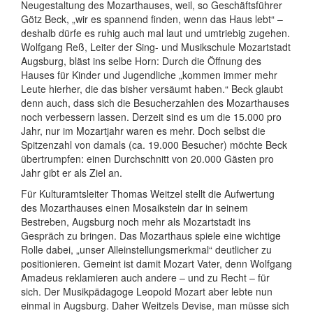
Neugestaltung des Mozarthauses, weil, so Geschäftsführer
Götz Beck, „wir es spannend finden, wenn das Haus lebt“ –
deshalb dürfe es ruhig auch mal laut und umtriebig zugehen.
Wolfgang Reß, Leiter der Sing- und Musikschule Mozartstadt
Augsburg, bläst ins selbe Horn: Durch die Öffnung des
Hauses für Kinder und Jugendliche „kommen immer mehr
Leute hierher, die das bisher versäumt haben.“ Beck glaubt
denn auch, dass sich die Besucherzahlen des Mozarthauses
noch verbessern lassen. Derzeit sind es um die 15.000 pro
Jahr, nur im Mozartjahr waren es mehr. Doch selbst die
Spitzenzahl von damals (ca. 19.000 Besucher) möchte Beck
übertrumpfen: einen Durchschnitt von 20.000 Gästen pro
Jahr gibt er als Ziel an.
Für Kulturamtsleiter Thomas Weitzel stellt die Aufwertung
des Mozarthauses einen Mosaikstein dar in seinem
Bestreben, Augsburg noch mehr als Mozartstadt ins
Gespräch zu bringen. Das Mozarthaus spiele eine wichtige
Rolle dabei, „unser Alleinstellungsmerkmal“ deutlicher zu
positionieren. Gemeint ist damit Mozart Vater, denn Wolfgang
Amadeus reklamieren auch andere – und zu Recht – für
sich. Der Musikpädagoge Leopold Mozart aber lebte nun
einmal in Augsburg. Daher Weitzels Devise, man müsse sich