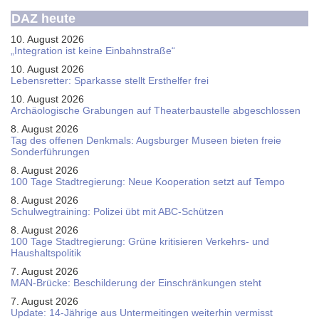
DAZ heute
10. August 2026
„Integration ist keine Einbahnstraße“
10. August 2026
Le­bens­ret­ter: Spar­kas­se stellt Erst­hel­fer frei
10. August 2026
Ar­chäo­lo­gi­sche Gra­bun­gen auf Thea­ter­bau­stel­le ab­ge­schlos­sen
8. August 2026
Tag des offenen Denkmals: Augsburger Museen bieten freie
Sonderführungen
8. August 2026
100 Tage Stadtregierung: Neue Kooperation setzt auf Tempo
8. August 2026
Schul­weg­trai­ning: Poli­zei übt mit ABC-Schüt­zen
8. August 2026
100 Tage Stadtregierung: Grüne kritisieren Verkehrs- und
Haushaltspolitik
7. August 2026
MAN-Brücke: Beschilderung der Einschränkungen steht
7. August 2026
Update: 14-Jährige aus Untermeitingen weiterhin vermisst