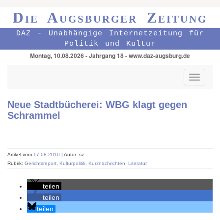
Die Augsburger Zeitung
DAZ - Unabhängige Internetzeitung für
Politik und Kultur
Montag, 10.08.2026 - Jahrgang 18 - www.daz-augsburg.de
Toggle
navigati
Neue Stadtbücherei: WBG klagt gegen
Schrammel
Artikel vom
17.08.2010
| Autor: sz
Rubrik:
Gerichtsreport
,
Kulturpolitik
,
Kurznachrichten
,
Literatur
teilen
teilen
teilen