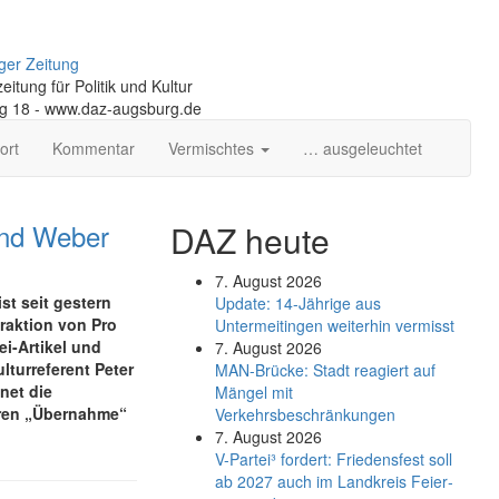
ger Zeitung
itung für Politik und Kultur
ng 18 - www.daz-augsburg.de
ort
Kommentar
Vermischtes
… ausgeleuchtet
und Weber
DAZ heute
7. August 2026
st seit gestern
Update: 14-Jährige aus
Fraktion von Pro
Untermeitingen weiterhin vermisst
i-Artikel und
7. August 2026
lturreferent Peter
MAN-Brücke: Stadt reagiert auf
net die
Mängel mit
ren „Übernahme“
Verkehrsbeschränkungen
7. August 2026
V-Partei­³ fordert: Friedens­fest soll
ab 2027 auch im Land­kreis Feier­