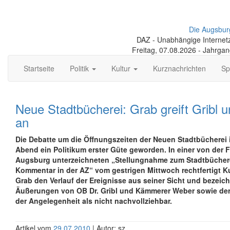
Die Augsbur
DAZ - Unabhängige Internetze
Freitag, 07.08.2026 - Jahrga
Startseite
Politik
Kultur
Kurznachrichten
Sp
Neue Stadtbücherei: Grab greift Gribl 
an
Die Debatte um die Öffnungszeiten der Neuen Stadtbücherei i
Abend ein Politikum erster Güte geworden. In einer von der 
Augsburg unterzeichneten „Stellungnahme zum Stadtbüchere
Kommentar in der AZ“ vom gestrigen Mittwoch rechtfertigt Ku
Grab den Verlauf der Ereignisse aus seiner Sicht und bezeich
Äußerungen von OB Dr. Gribl und Kämmerer Weber sowie de
der Angelegenheit als nicht nachvollziehbar.
Artikel vom
29.07.2010
| Autor: sz