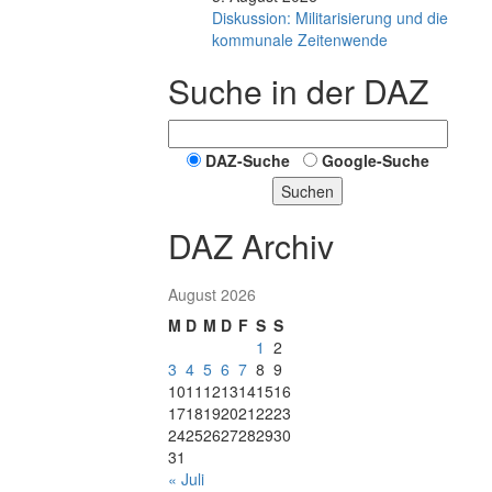
Diskussion: Mi­li­ta­ri­sie­rung und die
kommunale Zeitenwende
Suche in der DAZ
DAZ-Suche
Google-Suche
Suchen
DAZ Archiv
August 2026
M
D
M
D
F
S
S
1
2
3
4
5
6
7
8
9
10
11
12
13
14
15
16
17
18
19
20
21
22
23
24
25
26
27
28
29
30
31
« Juli