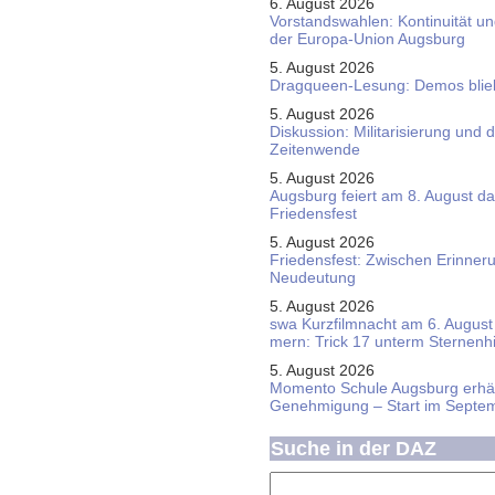
6. August 2026
Vorstandswahlen: Kontinuität u
der Europa-Union Augsburg
5. August 2026
Dragqueen-Lesung: Demos bliebe
5. August 2026
Diskussion: Mi­li­ta­ri­sie­rung u
Zeitenwende
5. August 2026
Augsburg feiert am 8. August d
Friedensfest
5. August 2026
Friedensfest: Zwischen Erinner
Neudeutung
5. August 2026
swa Kurz­film­nacht am 6. August 
mern: Trick 17 unterm Sternen­
5. August 2026
Momento Schule Augsburg erhäl
Genehmigung – Start im Septe
Suche in der DAZ