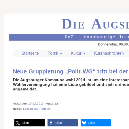
Die Augs
DAZ - Unabhängige Int
Donnerstag, 06.08
Startseite
Politik
Kultur
Kurznachrichten
Neue Gruppierung „Polit-WG“ tritt bei d
Die Augsburger Kommunalwahl 2014 ist um eine interessant
Wählervereinigung hat eine Liste gebildet und sich ord
angemeldet.
Artikel vom
19.12.2013
| Autor: sz
Rubrik:
Lokalpolitik
,
Parteien
teilen
teilen
teilen