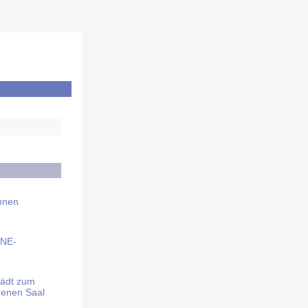
Ihnen
BNE-
lädt zum
denen Saal