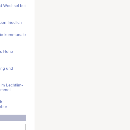
nd Wechsel bei
n friedlich
nd die kommunale
as Hohe
ung und
im Lech­flim­
himmel
t
mber