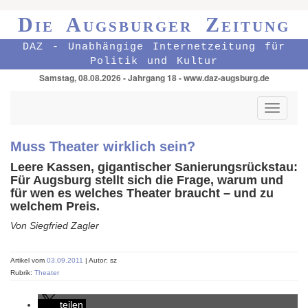
Die Augsburger Zeitung
DAZ - Unabhängige Internetzeitung für
Politik und Kultur
Samstag, 08.08.2026 - Jahrgang 18 - www.daz-augsburg.de
Toggle
navigati
Muss Theater wirklich sein?
Leere Kassen, gigantischer Sanierungsrückstau:
Für Augsburg stellt sich die Frage, warum und
für wen es welches Theater braucht – und zu
welchem Preis.
Von Siegfried Zagler
Artikel vom
03.09.2011
| Autor: sz
Rubrik:
Theater
teilen