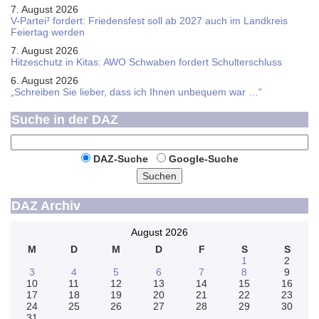
7. August 2026
V-Partei­³ fordert: Friedens­fest soll ab 2027 auch im Land­kreis
Feier­tag werden
7. August 2026
Hitzeschutz in Kitas: AWO Schwaben fordert Schulterschluss
6. August 2026
„Schreiben Sie lieber, dass ich Ihnen unbequem war …“
Suche in der DAZ
DAZ-Suche
Google-Suche
Suchen
DAZ Archiv
August 2026
M
D
M
D
F
S
S
1
2
3
4
5
6
7
8
9
10
11
12
13
14
15
16
17
18
19
20
21
22
23
24
25
26
27
28
29
30
31