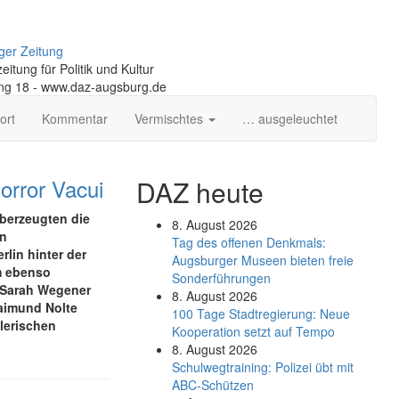
ger Zeitung
itung für Politik und Kultur
ng 18 - www.daz-augsburg.de
ort
Kommentar
Vermischtes
… ausgeleuchtet
orror Vacui
DAZ heute
berzeugten die
8. August 2026
en
Tag des offenen Denkmals:
lin hinter der
Augsburger Museen bieten freie
m ebenso
Sonderführungen
: Sarah Wegener
8. August 2026
Raimund Nolte
100 Tage Stadtregierung: Neue
lerischen
Kooperation setzt auf Tempo
8. August 2026
Schul­weg­trai­ning: Poli­zei übt mit
ABC-Schüt­zen