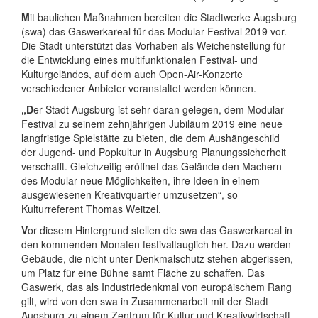
M
it baulichen Maßnahmen bereiten die Stadtwerke Augsburg
(swa) das Gaswerkareal für das Modular-Festival 2019 vor.
Die Stadt unterstützt das Vorhaben als Weichenstellung für
die Entwicklung eines multifunktionalen Festival- und
Kulturgeländes, auf dem auch Open-Air-Konzerte
verschiedener Anbieter veranstaltet werden können.
„D
er Stadt Augsburg ist sehr daran gelegen, dem Modular-
Festival zu seinem zehnjährigen Jubiläum 2019 eine neue
langfristige Spielstätte zu bieten, die dem Aushängeschild
der Jugend- und Popkultur in Augsburg Planungssicherheit
verschafft. Gleichzeitig eröffnet das Gelände den Machern
des Modular neue Möglichkeiten, ihre Ideen in einem
ausgewiesenen Kreativquartier umzusetzen“, so
Kulturreferent Thomas Weitzel.
V
or diesem Hintergrund stellen die swa das Gaswerkareal in
den kommenden Monaten festivaltauglich her. Dazu werden
Gebäude, die nicht unter Denkmalschutz stehen abgerissen,
um Platz für eine Bühne samt Fläche zu schaffen. Das
Gaswerk, das als Industriedenkmal von europäischem Rang
gilt, wird von den swa in Zusammenarbeit mit der Stadt
Augsburg zu einem Zentrum für Kultur und Kreativwirtschaft