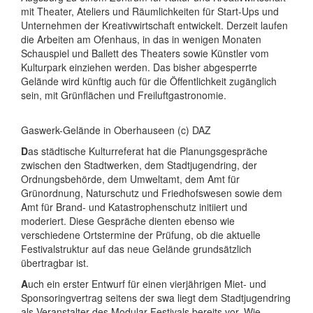
mit Theater, Ateliers und Räumlichkeiten für Start-Ups und
Unternehmen der Kreativwirtschaft entwickelt. Derzeit laufen
die Arbeiten am Ofenhaus, in das in wenigen Monaten
Schauspiel und Ballett des Theaters sowie Künstler vom
Kulturpark einziehen werden. Das bisher abgesperrte
Gelände wird künftig auch für die Öffentlichkeit zugänglich
sein, mit Grünflächen und Freiluftgastronomie.
Gaswerk-Gelände in Oberhauseen (c) DAZ
D
as städtische Kulturreferat hat die Planungsgespräche
zwischen den Stadtwerken, dem Stadtjugendring, der
Ordnungsbehörde, dem Umweltamt, dem Amt für
Grünordnung, Naturschutz und Friedhofswesen sowie dem
Amt für Brand- und Katastrophenschutz initiiert und
moderiert. Diese Gespräche dienten ebenso wie
verschiedene Ortstermine der Prüfung, ob die aktuelle
Festivalstruktur auf das neue Gelände grundsätzlich
übertragbar ist.
A
uch ein erster Entwurf für einen vierjährigen Miet- und
Sponsoringvertrag seitens der swa liegt dem Stadtjugendring
als Veranstalter des Modular-Festivals bereits vor. Wie