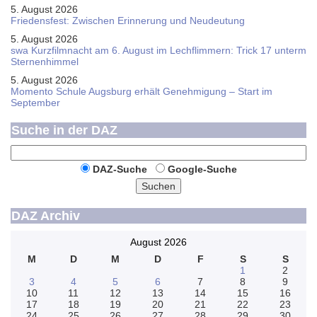
5. August 2026
Friedensfest: Zwischen Erinnerung und Neudeutung
5. August 2026
swa Kurz­film­nacht am 6. August im Lech­flim­mern: Trick 17 unterm
Sternen­himmel
5. August 2026
Momento Schule Augsburg erhält Genehmigung – Start im
September
Suche in der DAZ
DAZ-Suche
Google-Suche
Suchen
DAZ Archiv
August 2026
M
D
M
D
F
S
S
1
2
3
4
5
6
7
8
9
10
11
12
13
14
15
16
17
18
19
20
21
22
23
24
25
26
27
28
29
30