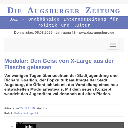
Die Augsburger Zeitung
DAZ - Unabhängige Internetzeitung für
Politik und Kultur
Donnerstag, 06.08.2026 - Jahrgang 18 - www.daz-augsburg.de
Toggle
navigati
Modular: Den Geist von X-Large aus der
Flasche gelassen
Vor wenigen Tagen überraschten der Stadtjugendring und
Richard Goerlich, der Popkulturbeauftragte der Stadt
Augsburg, die Öffentlichkeit mit der Vorstellung eines neu
entwickelten Modularfestivals. Mit dem neuen Konzept
wandelt das Jugendfestival dennoch auf alten Pfaden.
Artikel vom
25.09.2010
| Autor: sz
Rubrik:
Kultur
,
Kulturpolitik
teilen