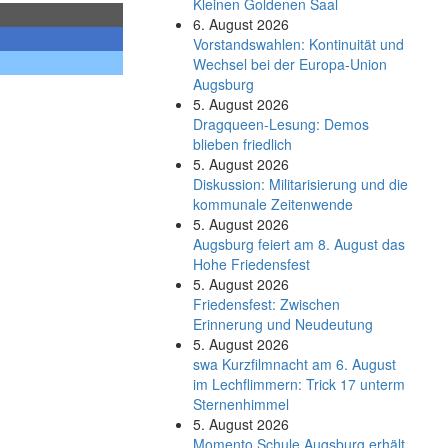
Kleinen Goldenen Saal
6. August 2026
Vorstandswahlen: Kontinuität und
Wechsel bei der Europa-Union
Augsburg
5. August 2026
Dragqueen-Lesung: Demos
blieben friedlich
5. August 2026
Diskussion: Mi­li­ta­ri­sie­rung und die
kommunale Zeitenwende
5. August 2026
Augsburg feiert am 8. August das
Hohe Friedensfest
5. August 2026
Friedensfest: Zwischen
Erinnerung und Neudeutung
5. August 2026
swa Kurz­film­nacht am 6. August
im Lech­flim­mern: Trick 17 unterm
Sternen­himmel
5. August 2026
Momento Schule Augsburg erhält