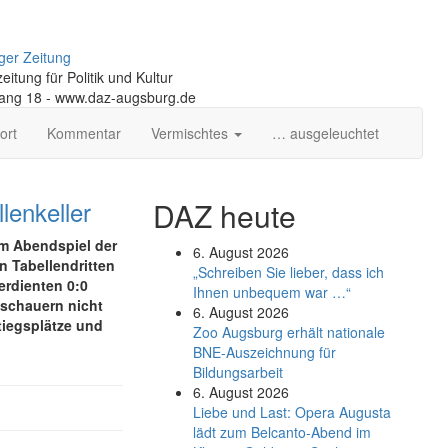
ger Zeitung
itung für Politik und Kultur
gang 18 - www.daz-augsburg.de
ort
Kommentar
Vermischtes
… ausgeleuchtet
lenkeller
DAZ heute
im Abendspiel der
6. August 2026
 Tabellendritten
„Schreiben Sie lieber, dass ich
rdienten 0:0
Ihnen unbequem war …“
uschauern nicht
6. August 2026
tiegsplätze und
Zoo Augsburg erhält nationale
BNE-Auszeichnung für
Bildungsarbeit
6. August 2026
Liebe und Last: Opera Augusta
lädt zum Belcanto-Abend im