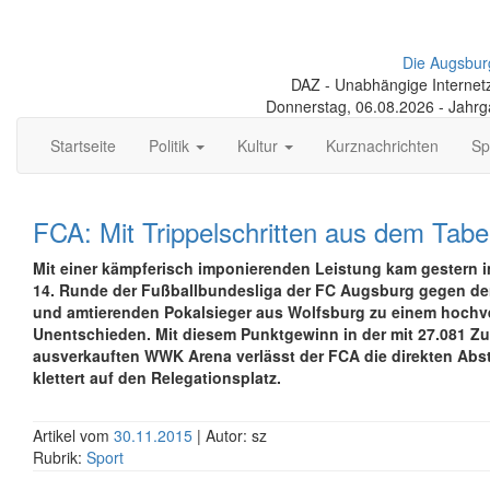
Die Augsbur
DAZ - Unabhängige Internetze
Donnerstag, 06.08.2026 - Jahr
Startseite
Politik
Kultur
Kurznachrichten
Sp
FCA: Mit Trippelschritten aus dem Tabel
Mit einer kämpferisch imponierenden Leistung kam gestern 
14. Runde der Fußballbundesliga der FC Augsburg gegen den
und amtierenden Pokalsieger aus Wolfsburg zu einem hochve
Unentschieden. Mit diesem Punktgewinn in der mit 27.081 Z
ausverkauften WWK Arena verlässt der FCA die direkten Abs
klettert auf den Relegationsplatz.
Artikel vom
30.11.2015
| Autor: sz
Rubrik:
Sport