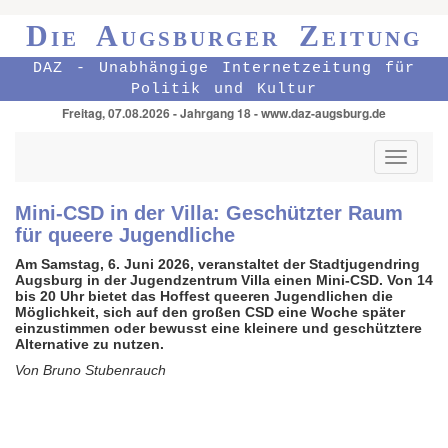
Die Augsburger Zeitung
DAZ - Unabhängige Internetzeitung für
Politik und Kultur
Freitag, 07.08.2026 - Jahrgang 18 - www.daz-augsburg.de
Toggle
navigati
Mini-CSD in der Villa: Geschützter Raum
für queere Jugendliche
Am Samstag, 6. Juni 2026, veranstaltet der Stadt­jugendring
Augsburg in der Jugend­zentrum Villa einen Mini-CSD. Von 14
bis 20 Uhr bietet das Hoffest queeren Jugend­lichen die
Möglich­keit, sich auf den großen CSD eine Woche später
einzustimmen oder bewusst eine kleinere und geschütz­tere
Alternative zu nutzen.
Von Bruno Stubenrauch