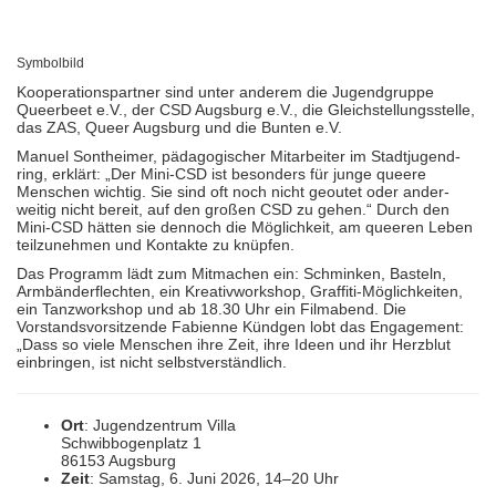
Symbolbild
Kooperationspartner sind unter anderem die Jugendgruppe
Queerbeet e.V., der CSD Augsburg e.V., die Gleichstellungsstelle,
das ZAS, Queer Augsburg und die Bunten e.V.
Manuel Sontheimer, pädagogischer Mitarbeiter im Stadt­jugend­
ring, erklärt: „Der Mini-CSD ist besonders für junge queere
Menschen wichtig. Sie sind oft noch nicht geoutet oder ander­
weitig nicht bereit, auf den großen CSD zu gehen.“ Durch den
Mini-CSD hätten sie dennoch die Möglich­keit, am queeren Leben
teil­zunehmen und Kontakte zu knüpfen.
Das Programm lädt zum Mitmachen ein: Schminken, Basteln,
Armbänder­flechten, ein Kreativ­workshop, Graffiti-Möglich­keiten,
ein Tanz­workshop und ab 18.30 Uhr ein Filmabend. Die
Vorstands­vor­sitzende Fabienne Kündgen lobt das Engagement:
„Dass so viele Menschen ihre Zeit, ihre Ideen und ihr Herzblut
einbringen, ist nicht selbst­verständlich.
Ort
: Jugendzentrum Villa
Schwibbogenplatz 1
86153 Augsburg
Zeit
: Samstag, 6. Juni 2026, 14–20 Uhr