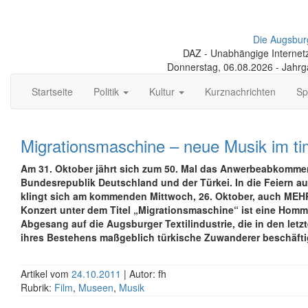
Die Augsbur
DAZ - Unabhängige Internetze
Donnerstag, 06.08.2026 - Jahr
Startseite
Politik
Kultur
Kurznachrichten
Sp
Migrationsmaschine – neue Musik im ti
Am 31. Oktober jährt sich zum 50. Mal das Anwerbeabkomme
Bundesrepublik Deutschland und der Türkei. In die Feiern a
klingt sich am kommenden Mittwoch, 26. Oktober, auch MEH
Konzert unter dem Titel „Migrationsmaschine“ ist eine Hom
Abgesang auf die Augsburger Textilindustrie, die in den let
ihres Bestehens maßgeblich türkische Zuwanderer beschäfti
Artikel vom
24.10.2011
| Autor: fh
Rubrik:
Film
,
Museen
,
Musik