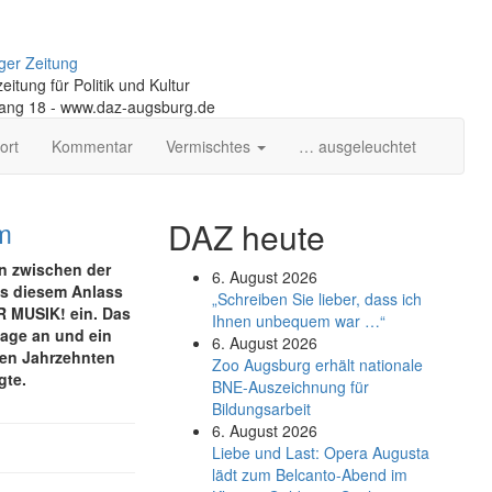
ger Zeitung
itung für Politik und Kultur
gang 18 - www.daz-augsburg.de
ort
Kommentar
Vermischtes
… ausgeleuchtet
m
DAZ heute
n zwischen der
6. August 2026
us diesem Anlass
„Schreiben Sie lieber, dass ich
R MUSIK! ein. Das
Ihnen unbequem war …“
mage an und ein
6. August 2026
zten Jahrzehnten
Zoo Augsburg erhält nationale
gte.
BNE-Auszeichnung für
Bildungsarbeit
6. August 2026
Liebe und Last: Opera Augusta
lädt zum Belcanto-Abend im