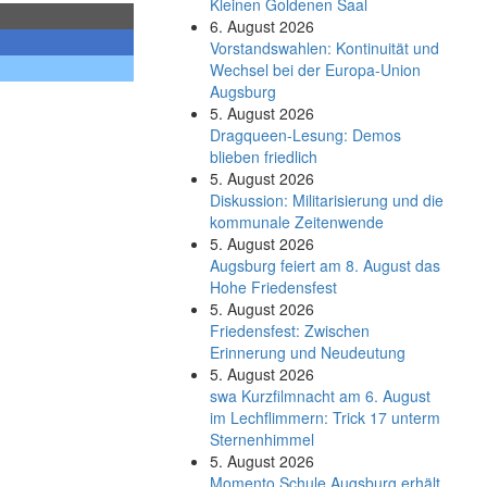
Kleinen Goldenen Saal
6. August 2026
Vorstandswahlen: Kontinuität und
Wechsel bei der Europa-Union
Augsburg
5. August 2026
Dragqueen-Lesung: Demos
blieben friedlich
5. August 2026
Diskussion: Mi­li­ta­ri­sie­rung und die
kommunale Zeitenwende
5. August 2026
Augsburg feiert am 8. August das
Hohe Friedensfest
5. August 2026
Friedensfest: Zwischen
Erinnerung und Neudeutung
5. August 2026
swa Kurz­film­nacht am 6. August
im Lech­flim­mern: Trick 17 unterm
Sternen­himmel
5. August 2026
Momento Schule Augsburg erhält