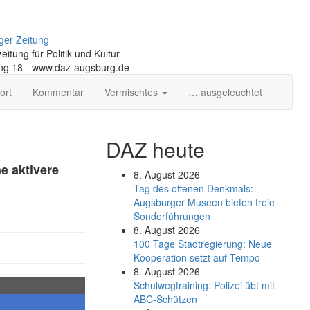
ger Zeitung
itung für Politik und Kultur
ng 18 - www.daz-augsburg.de
ort
Kommentar
Vermischtes
… ausgeleuchtet
DAZ heute
e aktivere
8. August 2026
Tag des offenen Denkmals:
Augsburger Museen bieten freie
Sonderführungen
8. August 2026
100 Tage Stadtregierung: Neue
Kooperation setzt auf Tempo
8. August 2026
Schul­weg­trai­ning: Poli­zei übt mit
ABC-Schüt­zen