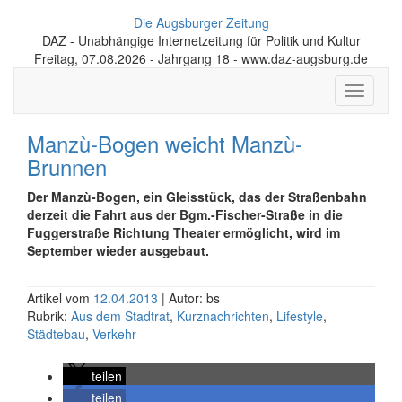
Die Augsburger Zeitung
DAZ - Unabhängige Internetzeitung für Politik und Kultur
Freitag, 07.08.2026 - Jahrgang 18 - www.daz-augsburg.de
Toggle
navigati
Manzù-Bogen weicht Manzù-
Brunnen
Der Manzù-Bogen, ein Gleisstück, das der Straßenbahn
derzeit die Fahrt aus der Bgm.-Fischer-Straße in die
Fuggerstraße Richtung Theater ermöglicht, wird im
September wieder ausgebaut.
Artikel vom
12.04.2013
| Autor: bs
Rubrik:
Aus dem Stadtrat
,
Kurznachrichten
,
Lifestyle
,
Städtebau
,
Verkehr
teilen
teilen