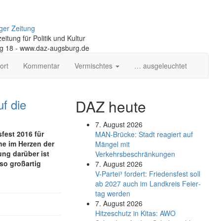
ger Zeitung
itung für Politik und Kultur
ng 18 - www.daz-augsburg.de
ort
Kommentar
Vermischtes
… ausgeleuchtet
f die
DAZ heute
7. August 2026
fest 2016 für
MAN-Brücke: Stadt reagiert auf
ne im Herzen der
Mängel mit
ung darüber ist
Verkehrsbeschränkungen
so großartig
7. August 2026
V-Partei­³ fordert: Friedens­fest soll
ab 2027 auch im Land­kreis Feier­
tag werden
7. August 2026
Hitzeschutz in Kitas: AWO