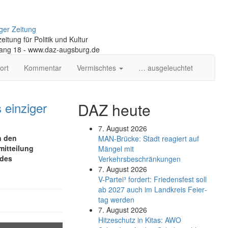
ger Zeitung
itung für Politik und Kultur
gang 18 - www.daz-augsburg.de
ort
Kommentar
Vermischtes
… ausgeleuchtet
 einziger
DAZ heute
7. August 2026
n den
MAN-Brücke: Stadt reagiert auf
mitteilung
Mängel mit
 des
Verkehrsbeschränkungen
7. August 2026
V-Partei­³ fordert: Friedens­fest soll
ab 2027 auch im Land­kreis Feier­
tag werden
7. August 2026
Hitzeschutz in Kitas: AWO