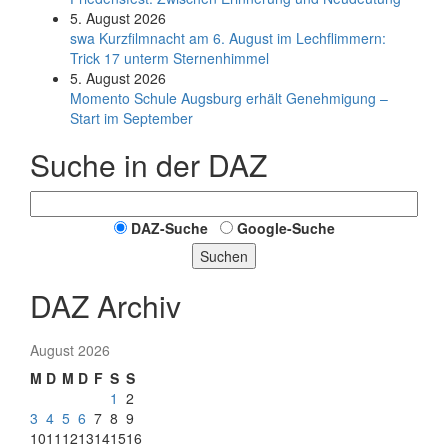
5. August 2026
swa Kurz­film­nacht am 6. August im Lech­flim­mern:
Trick 17 unterm Sternen­himmel
5. August 2026
Momento Schule Augsburg erhält Genehmigung –
Start im September
Suche in der DAZ
DAZ-Suche
Google-Suche
Suchen
DAZ Archiv
August 2026
M
D
M
D
F
S
S
1
2
3
4
5
6
7
8
9
10
11
12
13
14
15
16