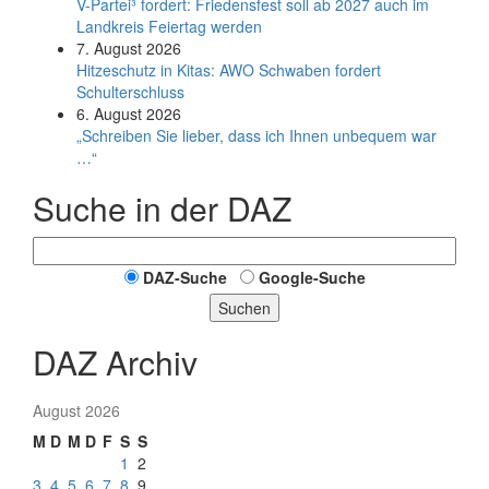
V-Partei­³ fordert: Friedens­fest soll ab 2027 auch im
Land­kreis Feier­tag werden
7. August 2026
Hitzeschutz in Kitas: AWO Schwaben fordert
Schulterschluss
6. August 2026
„Schreiben Sie lieber, dass ich Ihnen unbequem war
…“
Suche in der DAZ
DAZ-Suche
Google-Suche
Suchen
DAZ Archiv
August 2026
M
D
M
D
F
S
S
1
2
3
4
5
6
7
8
9