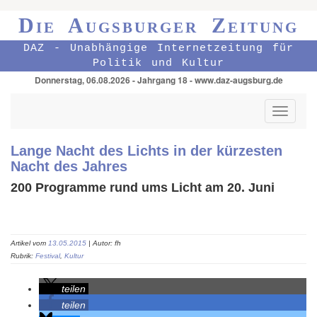
Die Augsburger Zeitung
DAZ - Unabhängige Internetzeitung für
Politik und Kultur
Donnerstag, 06.08.2026 - Jahrgang 18 - www.daz-augsburg.de
Toggle
navigati
Lange Nacht des Lichts in der kürzesten
Nacht des Jahres
200 Programme rund ums Licht am 20. Juni
Artikel vom
13.05.2015
| Autor: fh
Rubrik:
Festival
,
Kultur
teilen
teilen