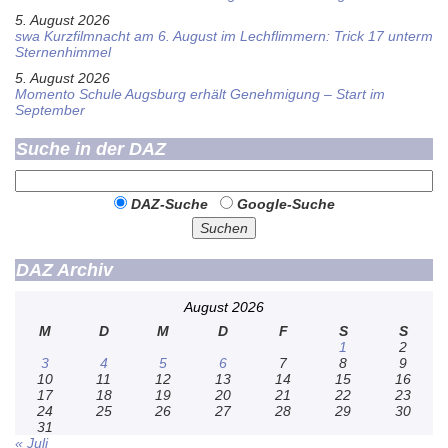
5. August 2026
swa Kurz­film­nacht am 6. August im Lech­flim­mern: Trick 17 unterm
Sternen­himmel
5. August 2026
Momento Schule Augsburg erhält Genehmigung – Start im
September
Suche in der DAZ
DAZ-Suche
Google-Suche
Suchen
DAZ Archiv
August 2026
M
D
M
D
F
S
S
1
2
3
4
5
6
7
8
9
10
11
12
13
14
15
16
17
18
19
20
21
22
23
24
25
26
27
28
29
30
31
« Juli